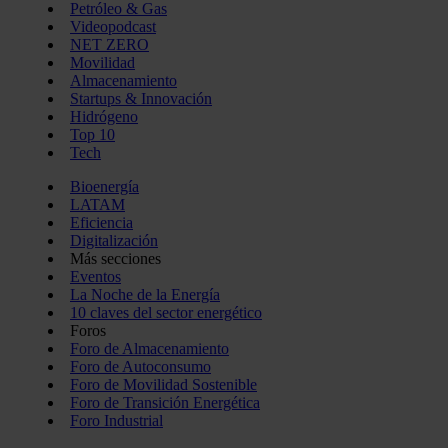
Petróleo & Gas
Videopodcast
NET ZERO
Movilidad
Almacenamiento
Startups & Innovación
Hidrógeno
Top 10
Tech
Bioenergía
LATAM
Eficiencia
Digitalización
Más secciones
Eventos
La Noche de la Energía
10 claves del sector energético
Foros
Foro de Almacenamiento
Foro de Autoconsumo
Foro de Movilidad Sostenible
Foro de Transición Energética
Foro Industrial