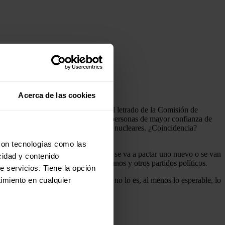
Acerca de las cookies
e
José Luis Ruiz-Navarro Pinar
, el letrado de la Comisión de
 (CSN), es el hermano de una de las personas de mayor confianza de
ela por la seguridad de las centrales nucleares. ¿Coincidencia?
con tecnologías como las
en funciones y donde no se sabe si se va a pactar uno nuevo o se van
cidad y contenido
ertido en el caballo de batalla de unos y otros partidos políticos.
e servicios. Tiene la opción
imiento en cualquier
esora personal de Fernando Martí? Si no lo es, al menos lo esperable, lo