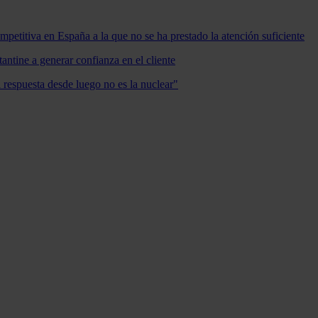
mpetitiva en España a la que no se ha prestado la atención suficiente
antine a generar confianza en el cliente
a respuesta desde luego no es la nuclear"