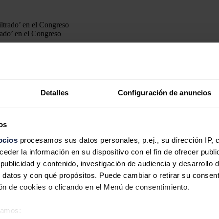
rado’ en el Congreso
Detalles
Configuración de anuncios
 mucha más relevancia dependiendo de quién se trate. Hemos sabido qu
encia encargada de las relaciones con el Consejo de Seguridad Nuclear
ro Pina
r ocupa el puesto de asesora de Presidencia del organismo que v
os
ocios
procesamos sus datos personales, p.ej., su dirección IP, 
vimos en tiempos revueltos, donde se crean Comisiones con un Gobierno 
der la información en su dispositivo con el fin de ofrecer publi
tria, el tema del cierre o no de la central nuclear de Garoña se ha conv
ublicidad y contenido, investigación de audiencia y desarrollo d
 datos y con qué propósitos. Puede cambiar o retirar su consent
nciones de letrado y las de su relación filial de primer grado con la as
ción sobre sus relaciones familiares.
n de cookies o clicando en el Menú de consentimiento.
éramos: