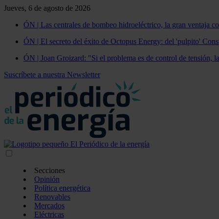
Jueves, 6 de agosto de 2026
ÓN | Las centrales de bombeo hidroeléctrico, la gran ventaja co
ÓN | El secreto del éxito de Octopus Energy: del 'pulpito' Const
ÓN | Joan Groizard: "Si el problema es de control de tensión, l
Suscríbete a nuestra Newsletter
Secciones
Opinión
Política energética
Renovables
Mercados
Eléctricas