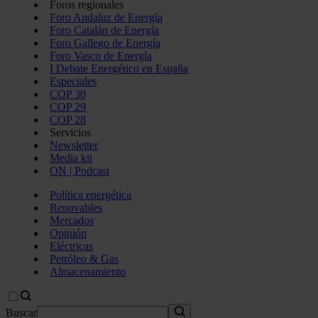
Foros regionales
Foro Andaluz de Energía
Foro Catalán de Energía
Foro Gallego de Energía
Foro Vasco de Energía
I Debate Energético en España
Especiales
COP 30
COP 29
COP 28
Servicios
Newsletter
Media kit
ON | Podcast
Política energética
Renovables
Mercados
Opinión
Eléctricas
Petróleo & Gas
Almacenamiento
Buscar