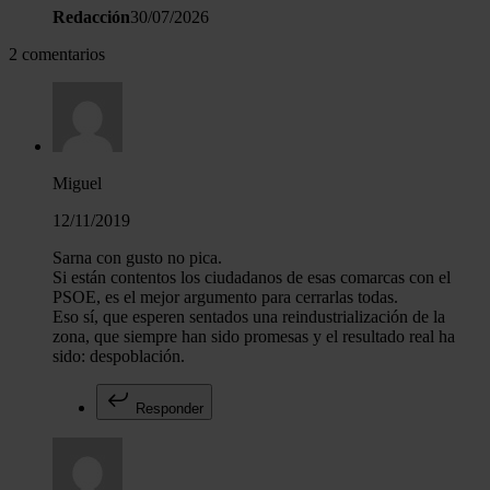
análisis web, quienes pueden combinarla con otra informació
Redacción
30/07/2026
haya proporcionado o que hayan recopilado a partir del uso 
2 comentarios
hecho de sus servicios.
Miguel
12/11/2019
Sarna con gusto no pica.
Si están contentos los ciudadanos de esas comarcas con el
PSOE, es el mejor argumento para cerrarlas todas.
Eso sí, que esperen sentados una reindustrialización de la
zona, que siempre han sido promesas y el resultado real ha
sido: despoblación.
Responder