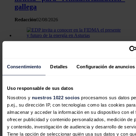
gallega
Redacción
02/08/2026
EDP invita a conocer en la FIDMA el
presente y futuro de la energía en
Asturias
Consentimiento
Detalles
Configuración de anuncios
Redacción
31/07/2026
Uso responsable de sus datos
Nosotros y
nuestros 1022 socios
procesamos sus datos pe
p.ej., su dirección IP, con tecnologías como las cookies para
El almacenamiento energético entra
almacenar y acceder la información en su dispositivo con el 
en la primera división de la industria
ofrecer publicidad y contenido personalizados, medición de p
eléctrica
y contenido, investigación de audiencia y desarrollo de servi
Tiene la opción de seleccionar quién usa sus datos y con qu