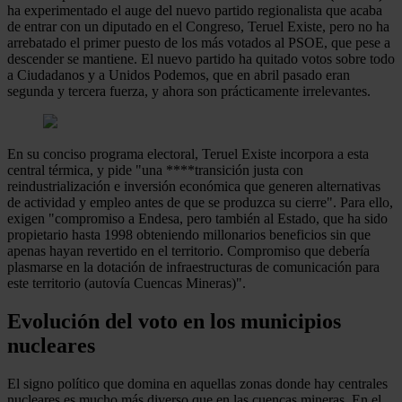
ha experimentado el auge del nuevo partido regionalista que acaba
de entrar con un diputado en el Congreso, Teruel Existe, pero no ha
arrebatado el primer puesto de los más votados al PSOE, que pese a
descender se mantiene. El nuevo partido ha quitado votos sobre todo
a Ciudadanos y a Unidos Podemos, que en abril pasado eran
segunda y tercera fuerza, y ahora son prácticamente irrelevantes.
En su conciso programa electoral, Teruel Existe incorpora a esta
central térmica, y pide "una ****transición justa con
reindustrialización e inversión económica que generen alternativas
de actividad y empleo antes de que se produzca su cierre". Para ello,
exigen "compromiso a Endesa, pero también al Estado, que ha sido
propietario hasta 1998 obteniendo millonarios beneficios sin que
apenas hayan revertido en el territorio. Compromiso que debería
plasmarse en la dotación de infraestructuras de comunicación para
este territorio (autovía Cuencas Mineras)".
Evolución del voto en los municipios
nucleares
El signo político que domina en aquellas zonas donde hay centrales
nucleares es mucho más diverso que en las cuencas mineras. En el