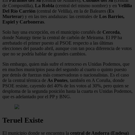
En
Páramos del Sil
(central de Anllares),
Cubillos del Sil
(central
de Compostilla),
La Robla
(central del mismo nombre) y en
Vellilla
Del Río Carrión
(central de Velilla), en la de Baleares (
Es
Murterar
) y en las tres andaluzas: las centrales de
Los Barrios,
Espiel y Carboneras
.
Solo hay una excepción, en el municipio coruñés de
Cerceda
,
donde Naturgy tiene la central de carbón de Meirama. El PP ha
arrebatado el primer puesto al PSOE respecto a las últimas
elecciones del pasado abril, aunque con tan poca diferencia de votos
que no se podría hablar de grandes cambios.
Sin embargo, quien más sufre el retroceso es Unidas Podemos, que
en muchos municipios pasa del segundo al cuarto o quinto puesto
por detrás de fuerzas más conservadoras o nacionalistas. Es el caso
de la central térmica de
As Pontes
, también en A Coruña, donde
PSOE resiste, cayendo del 40% de los votos al 30%, pero quien se
desploma de la segunda posición hasta la cuarta es Unidas Podemos,
que es adelantado por el PP y BNG.
Teruel Existe
El municipio donde se encuentra la
central de Andorra (Endesa)