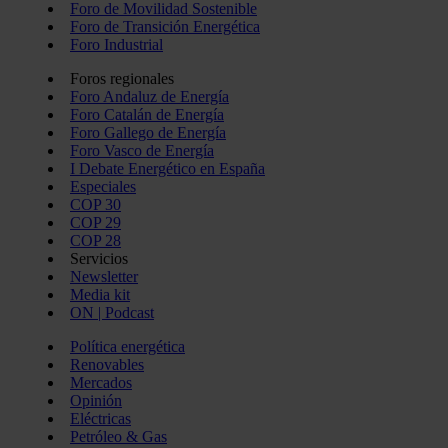
Foro de Movilidad Sostenible
Foro de Transición Energética
Foro Industrial
Foros regionales
Foro Andaluz de Energía
Foro Catalán de Energía
Foro Gallego de Energía
Foro Vasco de Energía
I Debate Energético en España
Especiales
COP 30
COP 29
COP 28
Servicios
Newsletter
Media kit
ON | Podcast
Política energética
Renovables
Mercados
Opinión
Eléctricas
Petróleo & Gas