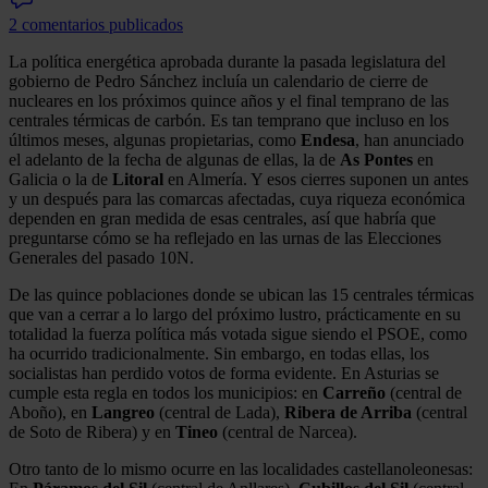
2 comentarios publicados
La política energética aprobada durante la pasada legislatura del
gobierno de Pedro Sánchez incluía un calendario de cierre de
nucleares en los próximos quince años y el final temprano de las
centrales térmicas de carbón. Es tan temprano que incluso en los
últimos meses, algunas propietarias, como
Endesa
, han anunciado
el adelanto de la fecha de algunas de ellas, la de
As Pontes
en
Galicia o la de
Litoral
en Almería. Y esos cierres suponen un antes
y un después para las comarcas afectadas, cuya riqueza económica
dependen en gran medida de esas centrales, así que habría que
preguntarse cómo se ha reflejado en las urnas de las Elecciones
Generales del pasado 10N.
De las quince poblaciones donde se ubican las 15 centrales térmicas
que van a cerrar a lo largo del próximo lustro, prácticamente en su
totalidad la fuerza política más votada sigue siendo el PSOE, como
ha ocurrido tradicionalmente. Sin embargo, en todas ellas, los
socialistas han perdido votos de forma evidente. En Asturias se
cumple esta regla en todos los municipios: en
Carreño
(central de
Aboño), en
Langreo
(central de Lada),
Ribera de Arriba
(central
de Soto de Ribera) y en
Tineo
(central de Narcea).
Otro tanto de lo mismo ocurre en las localidades castellanoleonesas: