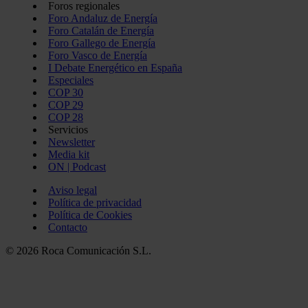
Foros regionales
Foro Andaluz de Energía
Foro Catalán de Energía
Foro Gallego de Energía
Foro Vasco de Energía
I Debate Energético en España
Especiales
COP 30
COP 29
COP 28
Servicios
Newsletter
Media kit
ON | Podcast
Aviso legal
Política de privacidad
Política de Cookies
Contacto
© 2026 Roca Comunicación S.L.