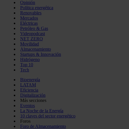
Opinión
Política energética
Renovables
Mercados
Eléctricas
Petróleo & Gas
Videopodcast
NET ZERO
Movilidad
Almacenamiento
Startups & Innovación
Hidrógeno
Top 10
Tech
Bioenergía
LATAM
Eficiencia
Digitalización
Más secciones
Eventos
La Noche de la Energía
10 claves del sector energético
Foros
Foro de Almacenamiento