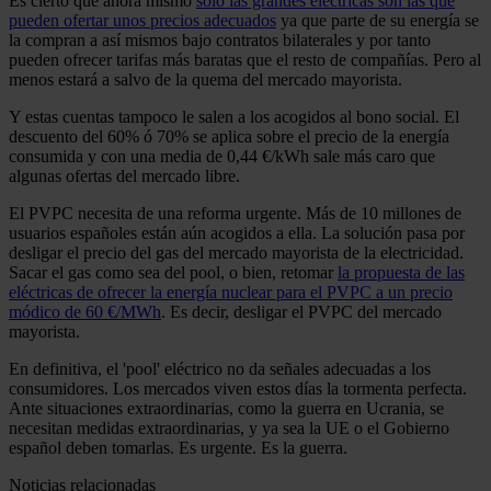
Es cierto que ahora mismo
solo las grandes eléctricas son las que
pueden ofertar unos precios adecuados
ya que parte de su energía se
la compran a así mismos bajo contratos bilaterales y por tanto
pueden ofrecer tarifas más baratas que el resto de compañías. Pero al
menos estará a salvo de la quema del mercado mayorista.
Y estas cuentas tampoco le salen a los acogidos al bono social. El
descuento del 60% ó 70% se aplica sobre el precio de la energía
consumida y con una media de 0,44 €/kWh sale más caro que
algunas ofertas del mercado libre.
El PVPC necesita de una reforma urgente. Más de 10 millones de
usuarios españoles están aún acogidos a ella. La solución pasa por
desligar el precio del gas del mercado mayorista de la electricidad.
Sacar el gas como sea del pool, o bien, retomar
la propuesta de las
eléctricas de ofrecer la energía nuclear para el PVPC a un precio
módico de 60 €/MWh
. Es decir, desligar el PVPC del mercado
mayorista.
En definitiva, el 'pool' eléctrico no da señales adecuadas a los
consumidores. Los mercados viven estos días la tormenta perfecta.
Ante situaciones extraordinarias, como la guerra en Ucrania, se
necesitan medidas extraordinarias, y ya sea la UE o el Gobierno
español deben tomarlas. Es urgente. Es la guerra.
Noticias relacionadas