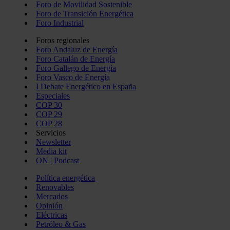
Foro de Movilidad Sostenible
Foro de Transición Energética
Foro Industrial
Foros regionales
Foro Andaluz de Energía
Foro Catalán de Energía
Foro Gallego de Energía
Foro Vasco de Energía
I Debate Energético en España
Especiales
COP 30
COP 29
COP 28
Servicios
Newsletter
Media kit
ON | Podcast
Política energética
Renovables
Mercados
Opinión
Eléctricas
Petróleo & Gas