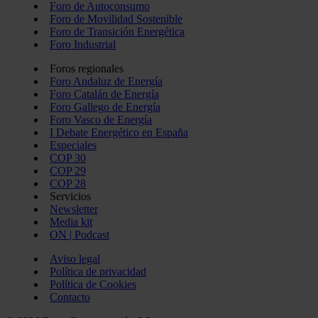
Foro de Autoconsumo
Foro de Movilidad Sostenible
Foro de Transición Energética
Foro Industrial
Foros regionales
Foro Andaluz de Energía
Foro Catalán de Energía
Foro Gallego de Energía
Foro Vasco de Energía
I Debate Energético en España
Especiales
COP 30
COP 29
COP 28
Servicios
Newsletter
Media kit
ON | Podcast
Aviso legal
Política de privacidad
Política de Cookies
Contacto