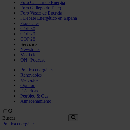
Foro Catalán de Energía
Foro Gallego de Energía
Foro Vasco de Energía
I Debate Energético en España
Especiales
COP 30
COP 29
COP 28
Servicios
Newsletter
Media kit
ON | Podcast
Política energética
Renovables
Mercados
Opinión
Eléctricas
Petróleo & Gas
Almacenamiento
Buscar
Política energética