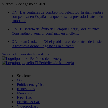
Viernes, 7 de agosto de 2026
ÓN | Las centrales de bombeo hidroeléctrico, la gran ventaja
competitiva en España a la que no se ha prestado la atención
suficiente
ÓN | El secreto del éxito de Octopus Energy: del 'pulpito'
Constantine a generar confianza en el cliente
ÓN | Joan Groizard: "Si el problema es de control de tensión,
la respuesta desde luego no es la nuclear"
Suscríbete a nuestra Newsletter
Secciones
Opinión
Política energética
Renovables
Mercados
Eléctricas
Petróleo & Gas
Videopodcast