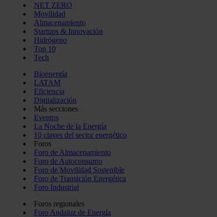
NET ZERO
Movilidad
Almacenamiento
Startups & Innovación
Hidrógeno
Top 10
Tech
Bioenergía
LATAM
Eficiencia
Digitalización
Más secciones
Eventos
La Noche de la Energía
10 claves del sector energético
Foros
Foro de Almacenamiento
Foro de Autoconsumo
Foro de Movilidad Sostenible
Foro de Transición Energética
Foro Industrial
Foros regionales
Foro Andaluz de Energía