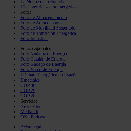
La Noche de la Energía
servicios.
10 claves del sector energético
Foros
Foro de Almacenamiento
Foro de Autoconsumo
Foro de Movilidad Sostenible
Foro de Transición Energética
Foro Industrial
Foros regionales
Foro Andaluz de Energía
Foro Catalán de Energía
Foro Gallego de Energía
Foro Vasco de Energía
I Debate Energético en España
Especiales
COP 30
COP 29
COP 28
Servicios
Newsletter
Media kit
ON | Podcast
Aviso legal