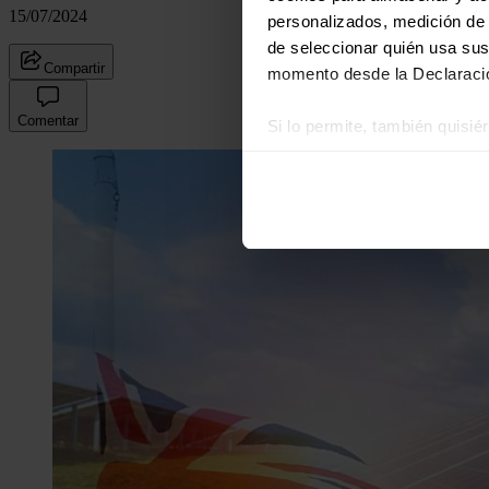
15/07/2024
personalizados, medición de p
de seleccionar quién usa sus
Compartir
momento desde la Declaració
Comentar
Si lo permite, también quisi
Recopilar información
Identificar su disposi
Obtenga más información sob
datos
. Puede cambiar o reti
Las cookies de este sitio we
y analizar el tráfico. Ademá
redes sociales, publicidad y
que hayan recopilado a parti