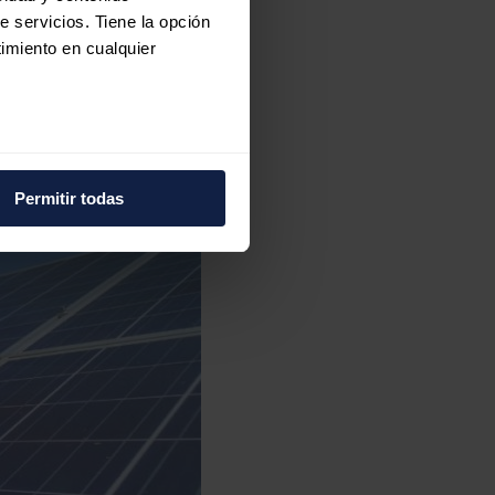
e servicios. Tiene la opción
imiento en cualquier
e varios metros
icas (huellas digitales)
Permitir todas
eferencias en la
sección de
e cookies.
 funciones de redes sociales
con nuestros partners de
ue les haya proporcionado o