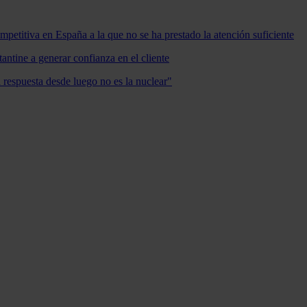
mpetitiva en España a la que no se ha prestado la atención suficiente
antine a generar confianza en el cliente
a respuesta desde luego no es la nuclear"