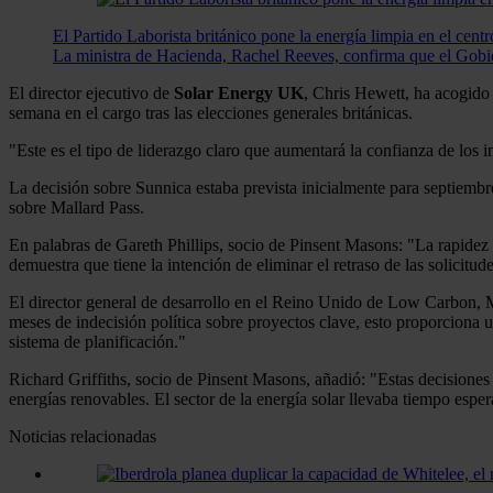
El Partido Laborista británico pone la energía limpia en el centr
La ministra de Hacienda, Rachel Reeves, confirma que el Gobiern
El director ejecutivo de
Solar Energy UK
, Chris Hewett, ha acogido 
semana en el cargo tras las elecciones generales británicas.
"Este es el tipo de liderazgo claro que aumentará la confianza de los 
La decisión sobre Sunnica estaba prevista inicialmente para septiembre
sobre Mallard Pass.
En palabras de Gareth Phillips, socio de Pinsent Masons: "La rapidez 
demuestra que tiene la intención de eliminar el retraso de las solicitu
El director general de desarrollo en el Reino Unido de Low Carbon, Mi
meses de indecisión política sobre proyectos clave, esto proporciona u
sistema de planificación."
Richard Griffiths, socio de Pinsent Masons, añadió: "Estas decisiones
energías renovables. El sector de la energía solar llevaba tiempo esp
Noticias relacionadas