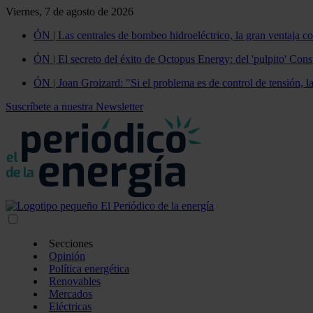
Viernes, 7 de agosto de 2026
ÓN | Las centrales de bombeo hidroeléctrico, la gran ventaja co
ÓN | El secreto del éxito de Octopus Energy: del 'pulpito' Const
ÓN | Joan Groizard: "Si el problema es de control de tensión, l
Suscríbete a nuestra Newsletter
Secciones
Opinión
Política energética
Renovables
Mercados
Eléctricas