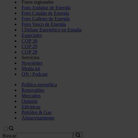
Foros regionales
Foro Andaluz de Energía
Foro Catalán de Energía
Foro Gallego de Energía
Foro Vasco de Energía
I Debate Energético en España
Especiales
COP 30
COP 29
COP 28
Servicios
Newsletter
Media kit
ON | Podcast
Política energética
Renovables
Mercados
Opinión
Eléctricas
Petróleo & Gas
Almacenamiento
Buscar