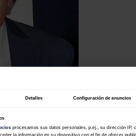
Detalles
Configuración de anuncios
os
ocios
procesamos sus datos personales, p.ej., su dirección IP, 
der la información en su dispositivo con el fin de ofrecer publi