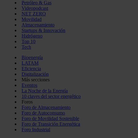
Petróleo & Gas
Videopodcast
NET ZERO
Movilidad
Almacenamiento
Startups & Innovación
Hidrógeno
Top 10
Tech
Bioenergía
LATAM
Eficiencia
Digitalización
Más secciones
Eventos
La Noche de la Energía
10 claves del sector energético
Foros
Foro de Almacenamiento
Foro de Autoconsumo
Foro de Movilidad Sostenible
Foro de Transición Energética
Foro Industrial