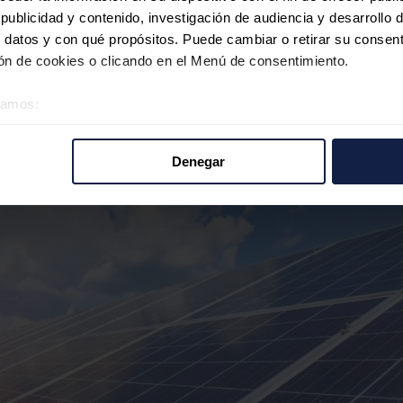
ublicidad y contenido, investigación de audiencia y desarrollo d
 datos y con qué propósitos. Puede cambiar o retirar su consent
n de cookies o clicando en el Menú de consentimiento.
éramos:
 sobre su ubicación geográfica que puede tener una precisión d
tivo analizándolo activamente para buscar características específ
Denegar
re cómo se procesan sus datos personales y establezca sus pr
rar su consentimiento en cualquier momento en la Declaración d
b se usan para personalizar el contenido y los anuncios, ofrecer
s, compartimos información sobre el uso que haga del sitio web 
 análisis web, quienes pueden combinarla con otra información q
r del uso que haya hecho de sus servicios.