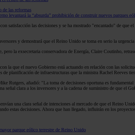
o de las reformas
o levantará la “absurda” prohibición de construir nuevos parques eólic
con satisfacción las decisiones y se ha mostrado "encantado" de que el
inversores y demostrará que el Reino Unido se toma en serio la urgencia 
, pero la exsecretaria conservadora de Energía, Claire Coutinho, retrasó
con la que el nuevo Gobierno está actuando en relación con las solicit
des de planificación de infraestructuras que la ministra Rachel Reeves ti
ke Rutgers, añadió: "La toma de decisiones oportuna es fundamental par
na señal clara a los inversores y a la cadena de suministro de que el Gob
 envían una clara señal de intenciones al mercado de que el Reino Unido
erando estas decisiones. Ahora que han llegado, influirán en los proyect