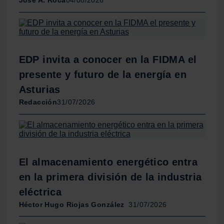
José A. Roca
04/08/2026
información sobre el uso que haga del sitio web con
nuestros partners de redes sociales, publicidad y análisis
web, quienes pueden combinarla con otra información
que les haya proporcionado o que hayan recopilado a
partir del uso que haya hecho de sus servicios.
EDP invita a conocer en la FIDMA el
presente y futuro de la energía en
Asturias
Redacción
31/07/2026
El almacenamiento energético entra
en la primera división de la industria
eléctrica
Héctor Hugo Riojas González
31/07/2026