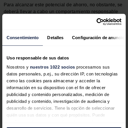
Para alcanzar este potencial de ahorro, no obstante, se
deberá llevar a cabo un comportamiento responsable
en el hogar a la hora de prescindir de la iluminación
artificial cuando no es necesaria, así como la utilización
de tecnologías de ahorro en iluminación por
Consentimiento
Detalles
Configuración de anuncios
aprovechamiento de la luz natural en edificios del
terciario y en industrias.
Uso responsable de sus datos
Estas tecnologías ampliamente experimentadas
consisten en fotocélulas o sensores de luz que apagan
Nosotros y
nuestros 1022 socios
procesamos sus
o regulan la iluminación artificial en función de la luz
datos personales, p.ej., su dirección IP, con tecnologías
natural aportada a la zona, a través de ventanas o
como las cookies para almacenar y acceder la
lucernarios, algo que es ya obligatorio en los edificios
información en su dispositivo con el fin de ofrecer
de nueva construcción, de acuerdo con el Código
publicidad y contenido personalizados, medición de
Técnico de la Edificación.
publicidad y contenido, investigación de audiencia y
desarrollo de servicios. Tiene la opción de seleccionar
quién usa sus datos y con qué propósitos. Puede
Pero, además, cpn indepndencia del cambio de hora, el
cambiar o retirar su consentimiento en cualquier
Ministerio de Industria, Energía y Turismo y el IDAE