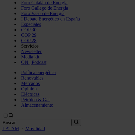
Foro Catalán de Energía
Foro Gallego de Energía
Foro Vasco de Energía
I Debate Energético en España
Especiales
COP 30
COP 29
COP 28
Servicios
Newsletter
Media kit
ON | Podcast
Política energética
Renovables
Mercados
Opinión
Eléctricas
Petróleo & Gas
Almacenamiento
Buscar
LATAM
·
Movilidad