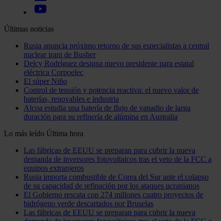
Últimas noticias
Rusia anuncia próximo retorno de sus especialistas a central
nuclear irani de Busher
Delcy Rodríguez designa nuevo presidente para estatal
eléctrica Corpoelec
El súper Niño
Control de tensión y potencia reactiva: el nuevo valor de
baterías, renovables e industria
Alcoa estudia una batería de flujo de vanadio de larga
duración para su refinería de alúmina en Australia
Lo más leído
Última hora
Las fábricas de EEUU se preparan para cubrir la nueva
demanda de inversores fotovoltaicos tras el veto de la FCC a
equipos extranjeros
Rusia importa combustible de Corea del Sur ante el colapso
de su capacidad de refinación por los ataques ucranianos
El Gobierno rescata con 274 millones cuatro proyectos de
hidrógeno verde descartados por Bruselas
Las fábricas de EEUU se preparan para cubrir la nueva