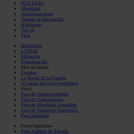
NET ZERO
Movilidad
Almacenamiento
Startups & Innovación
Hidrógeno
Top 10
Tech
Bioenergía
LATAM
Eficiencia
Digitalización
Más secciones
Eventos
La Noche de la Energía
10 claves del sector energético
Foros
Foro de Almacenamiento
Foro de Autoconsumo
Foro de Movilidad Sostenible
Foro de Transición Energética
Foro Industrial
Foros regionales
Foro Andaluz de Energía