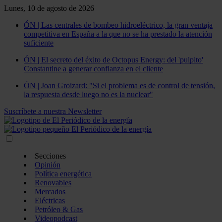
Lunes, 10 de agosto de 2026
ÓN | Las centrales de bombeo hidroeléctrico, la gran ventaja
competitiva en España a la que no se ha prestado la atención
suficiente
ÓN | El secreto del éxito de Octopus Energy: del 'pulpito'
Constantine a generar confianza en el cliente
ÓN | Joan Groizard: "Si el problema es de control de tensión,
la respuesta desde luego no es la nuclear"
Suscríbete a nuestra Newsletter
Secciones
Opinión
Política energética
Renovables
Mercados
Eléctricas
Petróleo & Gas
Videopodcast