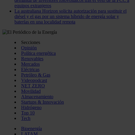
demanda de inversores fotovoltaicos tras el veto de la FCC a
equipos extranjeros
La australiana Horizon solicita autorización para sustituir el
diésel y el gas por un sistema híbrido de energía solar y
baterías en una localidad remota
Secciones
Opinión
Política energética
Renovables
Mercados
Eléctricas
Petróleo & Gas
Videopodcast
NET ZERO
Movilidad
Almacenamiento
Startups & Innovación
Hidrógeno
Top 10
Tech
Bioenergía
LATAM