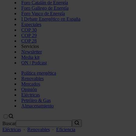
Foro Catalán de Energía
Foro Gallego de Energía
Foro Vasco de Energía
I Debate Energético en España
Especiales
COP 30
COP 29
COP 28
Servicios
Newsletter
Media kit
ON | Podcast
Política energética
Renovables
Mercados
Opinión
Eléctricas
Petróleo & Gas
Almacenamiento
Buscar
Eléctricas
·
Renovables
·
Eficiencia