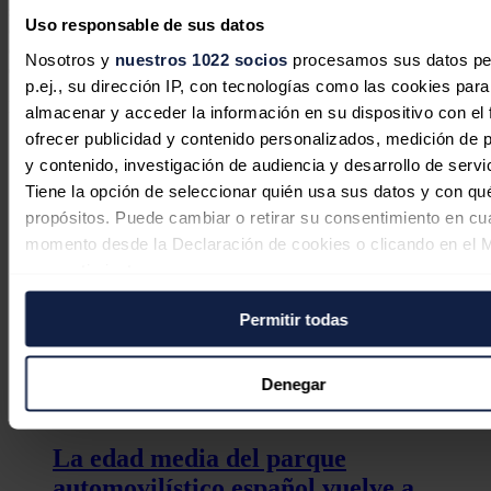
servicios energéticos cada vez está más difundido, lo que se
Uso responsable de sus datos
confirma además con el detalle de que cada vez es menor el periodo
de maduración de los contratos de servicios energéticos, siendo éste
Nosotros y
nuestros 1022 socios
procesamos sus datos pe
de 8 meses, frente a los 12 de hace 5 años.
p.ej., su dirección IP, con tecnologías como las cookies para
Noticias relacionadas
almacenar y acceder la información en su dispositivo con el 
ofrecer publicidad y contenido personalizados, medición de p
y contenido, investigación de audiencia y desarrollo de servi
Tiene la opción de seleccionar quién usa sus datos y con qu
propósitos. Puede cambiar o retirar su consentimiento en cu
La inversión energética en España
momento desde la Declaración de cookies o clicando en el 
cambia de rumbo: las baterías y las
consentimiento.
redes sustituyen al boom renovable
Permitir todas
Si lo permite, también quisiéramos:
Sandra Acosta
07/08/2026
Recopilar información sobre su ubicación geográfica
puede tener una precisión de varios metros
Denegar
Identificar su dispositivo analizándolo activamente p
características específicas (huellas digitales)
La edad media del parque
Obtenga más información sobre cómo se procesan sus dato
automovilístico español vuelve a
personales y establezca sus preferencias en la
sección de 