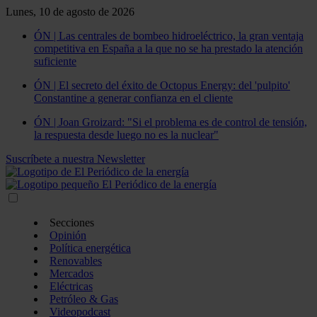
Lunes, 10 de agosto de 2026
ÓN | Las centrales de bombeo hidroeléctrico, la gran ventaja
competitiva en España a la que no se ha prestado la atención
suficiente
ÓN | El secreto del éxito de Octopus Energy: del 'pulpito'
Constantine a generar confianza en el cliente
ÓN | Joan Groizard: "Si el problema es de control de tensión,
la respuesta desde luego no es la nuclear"
Suscríbete a nuestra Newsletter
Secciones
Opinión
Política energética
Renovables
Mercados
Eléctricas
Petróleo & Gas
Videopodcast