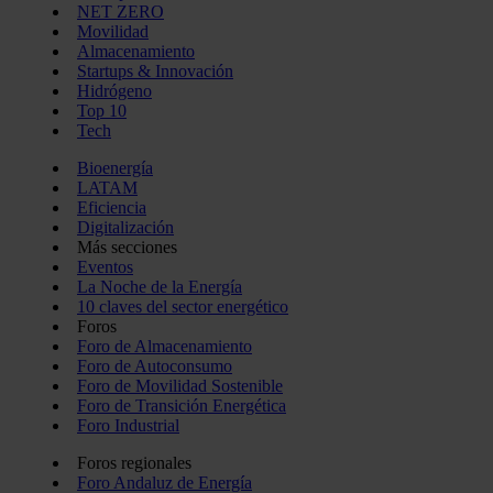
NET ZERO
Movilidad
Almacenamiento
Startups & Innovación
Hidrógeno
Top 10
Tech
Bioenergía
LATAM
Eficiencia
Digitalización
Más secciones
Eventos
La Noche de la Energía
10 claves del sector energético
Foros
Foro de Almacenamiento
Foro de Autoconsumo
Foro de Movilidad Sostenible
Foro de Transición Energética
Foro Industrial
Foros regionales
Foro Andaluz de Energía