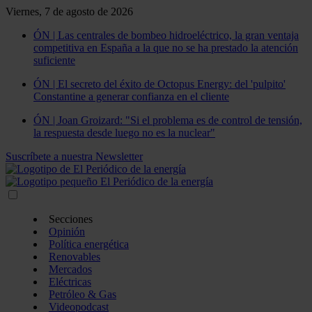
Viernes, 7 de agosto de 2026
ÓN | Las centrales de bombeo hidroeléctrico, la gran ventaja
competitiva en España a la que no se ha prestado la atención
suficiente
ÓN | El secreto del éxito de Octopus Energy: del 'pulpito'
Constantine a generar confianza en el cliente
ÓN | Joan Groizard: "Si el problema es de control de tensión,
la respuesta desde luego no es la nuclear"
Suscríbete a nuestra Newsletter
Secciones
Opinión
Política energética
Renovables
Mercados
Eléctricas
Petróleo & Gas
Videopodcast