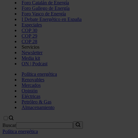
Foro Catalán de Energía
Foro Gallego de Energía
Foro Vasco de Energía
I Debate Energético en España
Especiales
COP 30
COP 29
COP 28
Servicios
Newsletter
Media kit
ON | Podcast
Política energética
Renovables
Mercados
Opinión
Eléctricas
Petróleo & Gas
Almacenamiento
Buscar
Política energética