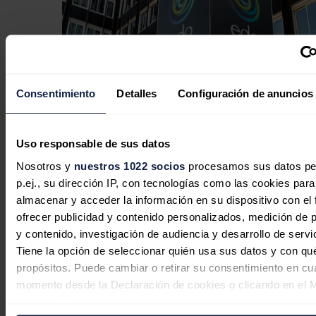
Consentimiento
Detalles
Configuración de anuncios
EDP invita a conocer en la FIDMA el
Uso responsable de sus datos
presente y futuro de la energía en
Nosotros y
nuestros 1022 socios
procesamos sus datos pe
Asturias
p.ej., su dirección IP, con tecnologías como las cookies para
almacenar y acceder la información en su dispositivo con el 
Redacción
31/07/2026
ofrecer publicidad y contenido personalizados, medición de p
y contenido, investigación de audiencia y desarrollo de servi
Tiene la opción de seleccionar quién usa sus datos y con qu
propósitos. Puede cambiar o retirar su consentimiento en cu
momento desde la Declaración de cookies o clicando en el 
consentimiento.