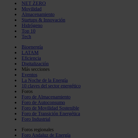
NET ZERO
Movilidad
Almacenamiento
Startups & Innovación
Hidrógeno
Top 10
Tech
Bioenergía
LATAM
Eficiencia
Digitalización
Más secciones
Eventos
La Noche de la Energía
10 claves del sector energético
Foros
Foro de Almacenamiento
Foro de Autoconsumo
Foro de Movilidad Sostenible
Foro de Transición Energética
Foro Industrial
Foros regionales
Foro Andaluz de Energía