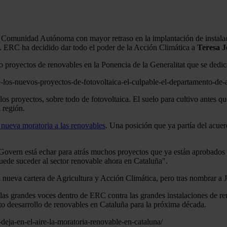
 Comunidad Autónoma con mayor retraso en la implantación de instalaci
o. ERC ha decidido dar todo el poder de la Acción Climática a
Teresa 
 proyectos de renovables en la Ponencia de la Generalitat que se dedica 
-los-nuevos-proyectos-de-fotovoltaica-el-culpable-el-departamento-de-a
os proyectos, sobre todo de fotovoltaica. El suelo para cultivo antes q
 región.
 nueva moratoria a las renovables
. Una posición que ya partía del acue
 Govern está echar para atrás muchos proyectos que ya están aprobados c
uede suceder al sector renovable ahora en Cataluña".
 la nueva cartera de Agricultura y Acción Climática, pero tras nombrar a
las grandes voces dentro de ERC contra las grandes instalaciones de re
 deesarrollo de renovables en Cataluña para la próxima década.
-deja-en-el-aire-la-moratoria-renovable-en-cataluna/