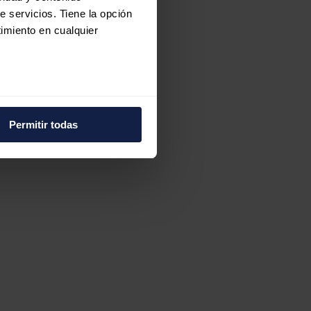
e servicios. Tiene la opción
imiento en cualquier
e varios metros
icas (huellas digitales)
Permitir todas
eferencias en la
sección de
e cookies.
 funciones de redes sociales
con nuestros partners de
ue les haya proporcionado o