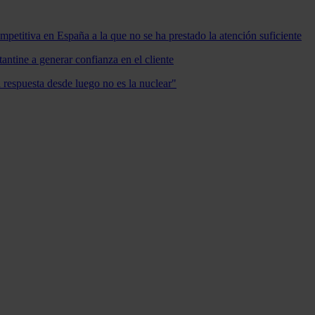
mpetitiva en España a la que no se ha prestado la atención suficiente
antine a generar confianza en el cliente
a respuesta desde luego no es la nuclear"