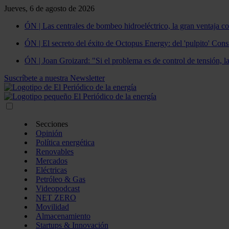
Jueves, 6 de agosto de 2026
ÓN | Las centrales de bombeo hidroeléctrico, la gran ventaja co
ÓN | El secreto del éxito de Octopus Energy: del 'pulpito' Const
ÓN | Joan Groizard: "Si el problema es de control de tensión, l
Suscríbete a nuestra Newsletter
Secciones
Opinión
Política energética
Renovables
Mercados
Eléctricas
Petróleo & Gas
Videopodcast
NET ZERO
Movilidad
Almacenamiento
Startups & Innovación