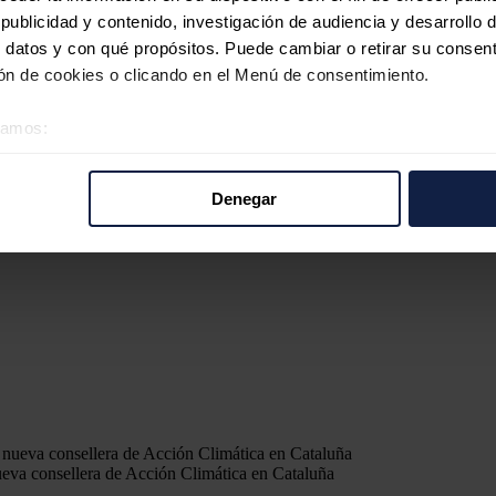
ublicidad y contenido, investigación de audiencia y desarrollo d
 datos y con qué propósitos. Puede cambiar o retirar su consent
n de cookies o clicando en el Menú de consentimiento.
éramos:
 sobre su ubicación geográfica que puede tener una precisión d
tivo analizándolo activamente para buscar características específ
Denegar
re cómo se procesan sus datos personales y establezca sus pr
rar su consentimiento en cualquier momento en la Declaración d
b se usan para personalizar el contenido y los anuncios, ofrecer
s, compartimos información sobre el uso que haga del sitio web 
 análisis web, quienes pueden combinarla con otra información q
r del uso que haya hecho de sus servicios.
ueva consellera de Acción Climática en Cataluña