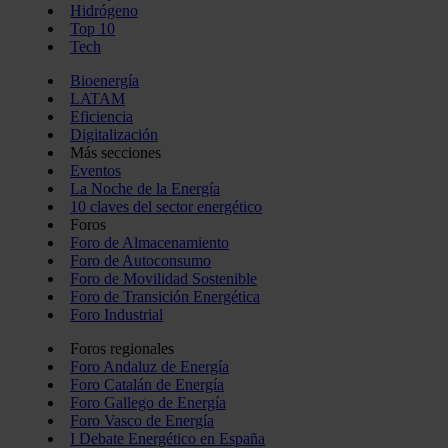
Hidrógeno
Top 10
Tech
Bioenergía
LATAM
Eficiencia
Digitalización
Más secciones
Eventos
La Noche de la Energía
10 claves del sector energético
Foros
Foro de Almacenamiento
Foro de Autoconsumo
Foro de Movilidad Sostenible
Foro de Transición Energética
Foro Industrial
Foros regionales
Foro Andaluz de Energía
Foro Catalán de Energía
Foro Gallego de Energía
Foro Vasco de Energía
I Debate Energético en España