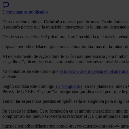
3 comentarios publicados
El sector renovable en
Cataluña
no está para bromas. Es sin dudas la
Aragonés parece que la transición energética no le importa demasiad
Desde su consejería de Agricultura, Jordá ha sido la que más ha vetado
https://elperiodicodelaenergia.com/cataluna-tumba-mas-de-la-mitad-de
Al departamento de Agricultura le valía cualquier excusa para tumbar l
las gallinas", dicen desde una compañía con intereses renovables en la
Ya contamos en este diario que
el nuevo Govern dejaba en el aire una
adelante.
Según contaba este domingo
La Vanguardia
, en los planes del nuevo
Pérez
, de UNEFCAT, que "la inseguridad jurídica es lo peor que le p
Tenían las esperanzas puestas en quién sería el elegido/a para dirigir
Su pasado la delata. Cero formación en el ámbito energético y una de 
compromiso del nuevo Govdern es reformar el DL que amparaba cierto
https://elperiodicodelaenergia.com/el-nuevo-acuerdo-entre-erc-y-junts