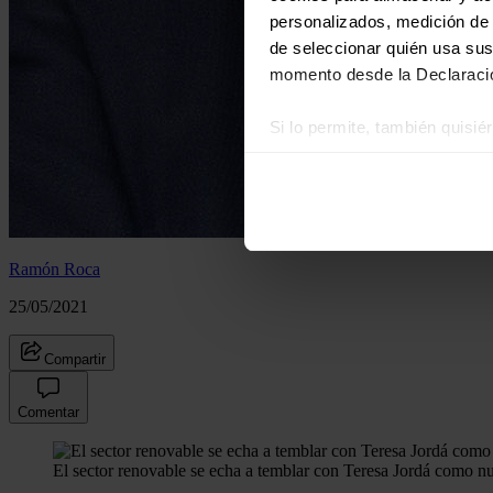
personalizados, medición de p
de seleccionar quién usa sus
momento desde la Declaració
Si lo permite, también quisi
Recopilar información
Identificar su disposi
Obtenga más información sob
datos
. Puede cambiar o reti
Ramón Roca
Las cookies de este sitio we
25/05/2021
y analizar el tráfico. Ademá
redes sociales, publicidad y
Compartir
que hayan recopilado a parti
Comentar
El sector renovable se echa a temblar con Teresa Jordá como n