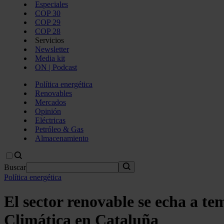
Especiales
COP 30
COP 29
COP 28
Servicios
Newsletter
Media kit
ON | Podcast
Política energética
Renovables
Mercados
Opinión
Eléctricas
Petróleo & Gas
Almacenamiento
Buscar
Política energética
El sector renovable se echa a t
Climática en Cataluña