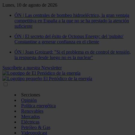
Lunes, 10 de agosto de 2026
ÓN | Las centrales de bombeo hidroeléctrico, la gran ventaja
competitiva en España a la que no se ha prestado la atención
suficiente
ÓN | El secreto del éxito de Octopus Energy: del 'pulpito'
Constantine a generar confianza en el cliente
ÓN | Joan Groizard: "Si el problema es de control de tensión,
la respuesta desde luego no es la nuclear"
Suscríbete a nuestra Newsletter
Secciones
Opinión
Política energética
Renovables
Mercados
Eléctricas
Petróleo & Gas
Videopodcast