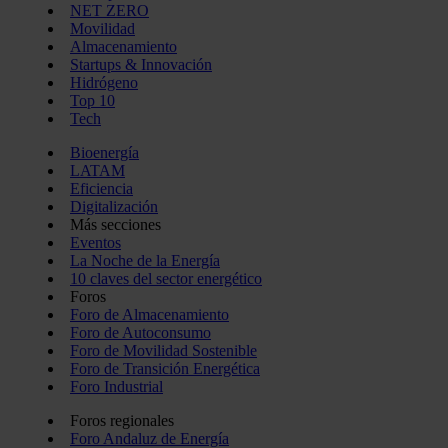
NET ZERO
Movilidad
Almacenamiento
Startups & Innovación
Hidrógeno
Top 10
Tech
Bioenergía
LATAM
Eficiencia
Digitalización
Más secciones
Eventos
La Noche de la Energía
10 claves del sector energético
Foros
Foro de Almacenamiento
Foro de Autoconsumo
Foro de Movilidad Sostenible
Foro de Transición Energética
Foro Industrial
Foros regionales
Foro Andaluz de Energía