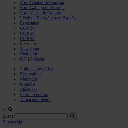
Foro Catalán de Energía
Foro Gallego de Energía
Foro Vasco de Energía
I Debate Energético en España
Especiales
COP 30
COP 29
COP 28
Servicios
Newsletter
Media kit
ON | Podcast
Política energética
Renovables
Mercados
Opinión
Eléctricas
Petróleo & Gas
Almacenamiento
Buscar
Bioenergía