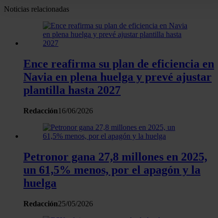
personales y establezca sus preferencias en la
sección de
Noticias relacionadas
datos
. Puede cambiar o retirar su consentimiento en cualqui
momento en la Declaración de cookies.
Las cookies de este sitio web se usan para personalizar el
Ence reafirma su plan de eficiencia en
contenido y los anuncios, ofrecer funciones de redes sociale
Navia en plena huelga y prevé ajustar
analizar el tráfico. Además, compartimos información sobre 
plantilla hasta 2027
uso que haga del sitio web con nuestros partners de redes
sociales, publicidad y análisis web, quienes pueden combina
Redacción
16/06/2026
con otra información que les haya proporcionado o que haya
recopilado a partir del uso que haya hecho de sus servicios.
Petronor gana 27,8 millones en 2025,
un 61,5% menos, por el apagón y la
huelga
Redacción
25/05/2026