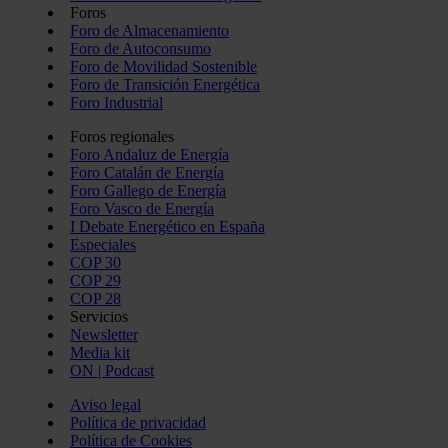
Foros
Foro de Almacenamiento
Foro de Autoconsumo
Foro de Movilidad Sostenible
Foro de Transición Energética
Foro Industrial
Foros regionales
Foro Andaluz de Energía
Foro Catalán de Energía
Foro Gallego de Energía
Foro Vasco de Energía
I Debate Energético en España
Especiales
COP 30
COP 29
COP 28
Servicios
Newsletter
Media kit
ON | Podcast
Aviso legal
Política de privacidad
Política de Cookies