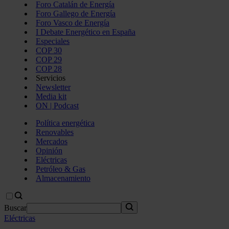
Foro Catalán de Energía
Foro Gallego de Energía
Foro Vasco de Energía
I Debate Energético en España
Especiales
COP 30
COP 29
COP 28
Servicios
Newsletter
Media kit
ON | Podcast
Política energética
Renovables
Mercados
Opinión
Eléctricas
Petróleo & Gas
Almacenamiento
Buscar
Eléctricas