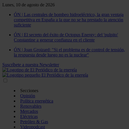
Lunes, 10 de agosto de 2026
ÓN | Las centrales de bombeo hidroeléctrico, la gran ventaja
competitiva en España a la que no se ha prestado la atención
suficiente
ÓN | El secreto del éxito de Octopus Energy: del 'pulpito'
Constantine a generar confianza en el cliente
ÓN | Joan Groizard: "Si el problema es de control de tensión,
la respuesta desde luego no es la nuclear"
Suscríbete a nuestra Newsletter
Secciones
Opinión
Política energética
Renovables
Mercados
Eléctricas
Petróleo & Gas
Videopodcast