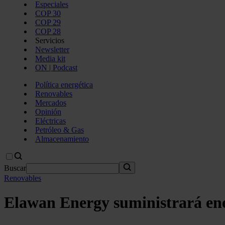
Especiales
COP 30
COP 29
COP 28
Servicios
Newsletter
Media kit
ON | Podcast
Política energética
Renovables
Mercados
Opinión
Eléctricas
Petróleo & Gas
Almacenamiento
Buscar
Renovables
Elawan Energy suministrará ene