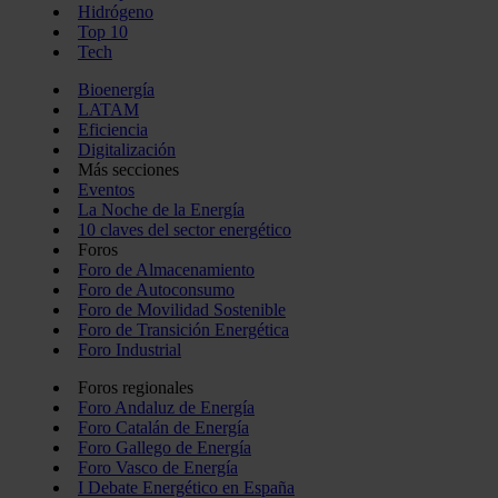
Hidrógeno
Top 10
Tech
Bioenergía
LATAM
Eficiencia
Digitalización
Más secciones
Eventos
La Noche de la Energía
10 claves del sector energético
Foros
Foro de Almacenamiento
Foro de Autoconsumo
Foro de Movilidad Sostenible
Foro de Transición Energética
Foro Industrial
Foros regionales
Foro Andaluz de Energía
Foro Catalán de Energía
Foro Gallego de Energía
Foro Vasco de Energía
I Debate Energético en España