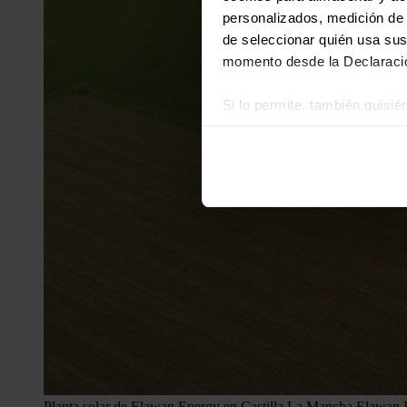
personalizados, medición de p
de seleccionar quién usa sus
momento desde la Declaració
Si lo permite, también quisi
Recopilar información
Identificar su disposi
Obtenga más información sob
datos
. Puede cambiar o reti
Las cookies de este sitio we
y analizar el tráfico. Ademá
redes sociales, publicidad y
que hayan recopilado a parti
Planta solar de Elawan Energy en Castilla La Mancha.
Elawan 