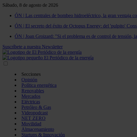
Sábado, 8 de agosto de 2026
ÓN | Las centrales de bombeo hidroeléctrico, la gran ventaja co
ÓN | El secreto del éxito de Octopus Energy: del 'pulpito' Const
ÓN | Joan Groizard: "Si el problema es de control de tensión, l
Suscríbete a nuestra Newsletter
Secciones
Opinión
Política energética
Renovables
Mercados
Eléctricas
Petróleo & Gas
Videopodcast
NET ZERO
Movilidad
Almacenamiento
Startups & Innovación