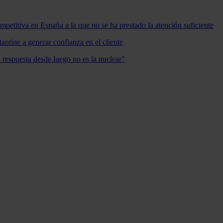
mpetitiva en España a la que no se ha prestado la atención suficiente
antine a generar confianza en el cliente
a respuesta desde luego no es la nuclear"