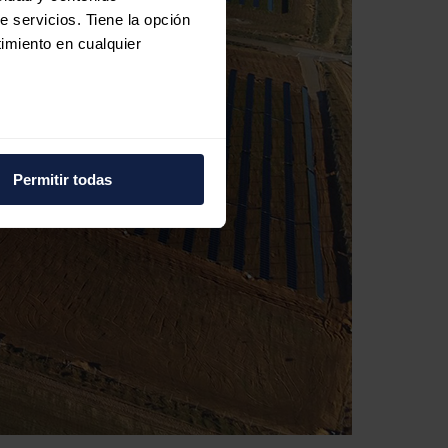
e servicios. Tiene la opción
imiento en cualquier
e varios metros
icas (huellas digitales)
Permitir todas
eferencias en la
sección de
e cookies.
 funciones de redes sociales
con nuestros partners de
ue les haya proporcionado o