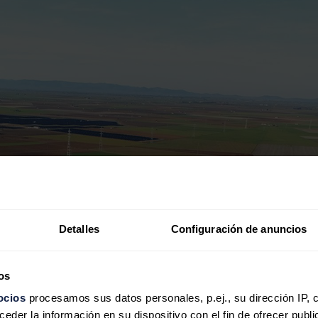
Detalles
Configuración de anuncios
os
ocios
procesamos sus datos personales, p.ej., su dirección IP, 
der la información en su dispositivo con el fin de ofrecer publi