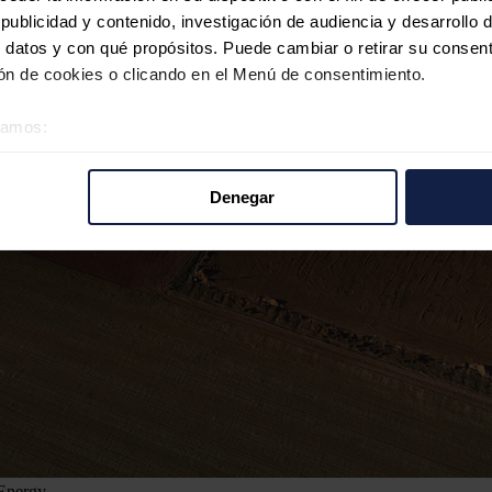
ublicidad y contenido, investigación de audiencia y desarrollo d
 datos y con qué propósitos. Puede cambiar o retirar su consent
n de cookies o clicando en el Menú de consentimiento.
éramos:
 sobre su ubicación geográfica que puede tener una precisión d
tivo analizándolo activamente para buscar características específ
Denegar
re cómo se procesan sus datos personales y establezca sus pr
rar su consentimiento en cualquier momento en la Declaración d
b se usan para personalizar el contenido y los anuncios, ofrecer
s, compartimos información sobre el uso que haga del sitio web 
 análisis web, quienes pueden combinarla con otra información q
r del uso que haya hecho de sus servicios.
Energy