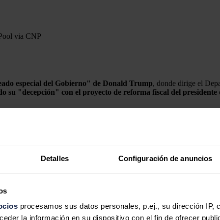
 Pool via CNP
ado especial del Gobierno" de Donald Trump
, donde dirige el De
o su "decepción" con el proyecto de reforma fiscal del presidente
rno llega a su fin, me gustaría agradecer al presidente,
Donald Tr
 con el tiempo a medida que se convierta en una forma de vida en todo 
ón
CBS
han confirmado que la salida de Musk de la Casa Blanca se hará 
Detalles
Configuración de anuncios
ue confesara en una entrevista concedida al mencionado canal estadoun
os
ocios
procesamos sus datos personales, p.ej., su dirección IP, 
der la información en su dispositivo con el fin de ofrecer publi