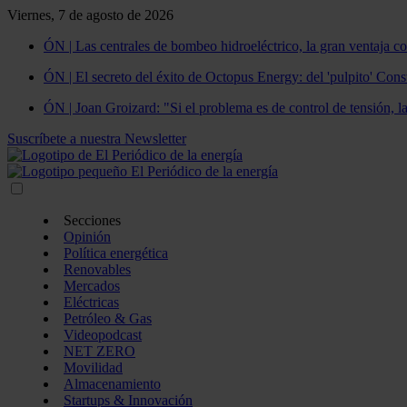
Viernes, 7 de agosto de 2026
ÓN | Las centrales de bombeo hidroeléctrico, la gran ventaja co
ÓN | El secreto del éxito de Octopus Energy: del 'pulpito' Const
ÓN | Joan Groizard: "Si el problema es de control de tensión, l
Suscríbete a nuestra Newsletter
Secciones
Opinión
Política energética
Renovables
Mercados
Eléctricas
Petróleo & Gas
Videopodcast
NET ZERO
Movilidad
Almacenamiento
Startups & Innovación