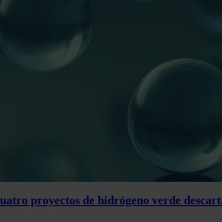
cuatro proyectos de hidrógeno verde descart