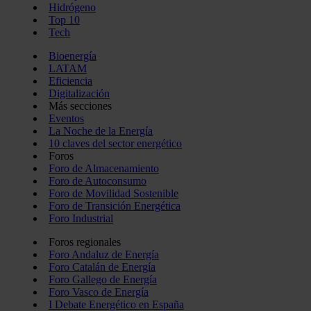
Hidrógeno
Top 10
Tech
Bioenergía
LATAM
Eficiencia
Digitalización
Más secciones
Eventos
La Noche de la Energía
10 claves del sector energético
Foros
Foro de Almacenamiento
Foro de Autoconsumo
Foro de Movilidad Sostenible
Foro de Transición Energética
Foro Industrial
Foros regionales
Foro Andaluz de Energía
Foro Catalán de Energía
Foro Gallego de Energía
Foro Vasco de Energía
I Debate Energético en España