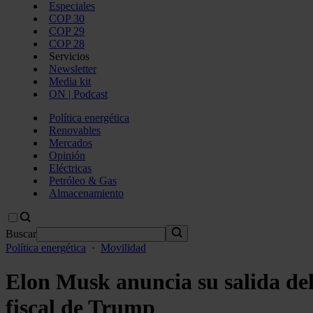
Especiales
COP 30
COP 29
COP 28
Servicios
Newsletter
Media kit
ON | Podcast
Política energética
Renovables
Mercados
Opinión
Eléctricas
Petróleo & Gas
Almacenamiento
Buscar
Política energética
·
Movilidad
Elon Musk anuncia su salida del
fiscal de Trump