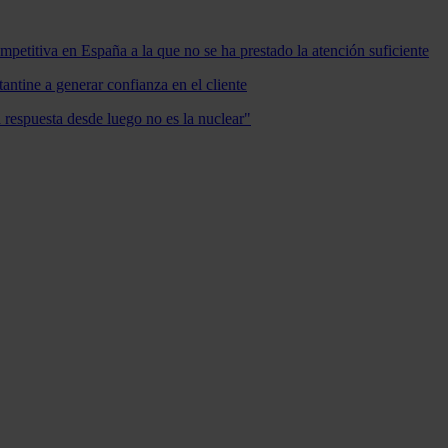
mpetitiva en España a la que no se ha prestado la atención suficiente
antine a generar confianza en el cliente
a respuesta desde luego no es la nuclear"