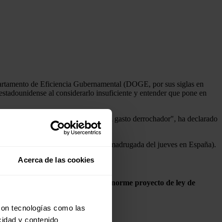
partamento de Eficiencia Gubernamental (DOGE, por sus siglas en
estadounidense al considerarlo insuficiente y entender que pone en
ump,
por la oportunidad de reducir el gasto derrochador", ha declarado
el Gobierno".
a partir de la noche del miércoles (madrugada del jueves en España).
Acerca de las cookies
idense que
"(le) decepcionó ver el enorme proyecto de ley de
con tecnologías como las
cidad y contenido