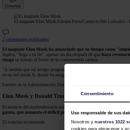
Comentar
El magnate Elon Musk.
Europa Press/Contacto/Jim LoScalzo -
2 comentarios publicados
El magnate Elon Musk ha anunciado que su tiempo como "emple
inglés), "llega a su fin", apenas un día después de que
haya reconocid
riesgo
su trabajo al frente de la controvertida cartera.
"A medida que mi tiempo programado como empleado especial del Gobie
en su red social X, donde ha asegurado que el
DOGE
"se fortalecerá
Fuentes de la Administración Trump citadas por la cadena de televisi
Consentimiento
Elon Musk y Donald Trump
El anuncio del multimillonario sudafricano llega un día después de q
gastos, que aumenta el déficit presupuestario, no lo reduce".
Uso responsable de sus dat
Nosotros y
nuestros 1022 s
El redactor recomienda
cookies para almacenar y acce