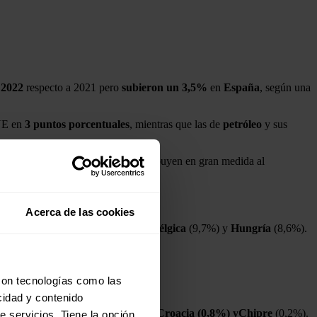
 2022
respecto a 2021 pero
subieron un 3,5%
en
España
, según una
UE en
3 puntos porcentuales
, mientras que las de
petróleo
y sus
ivadas del uso de la energía "contribuyen en gran medida al
 la UE".
Acerca de las cookies
 seguido de
Luxemburgo
( 12%),
Bélgica
(9,7%) y
Hungría
(8,6%).
con tecnologías como las
n 2022.
cidad y contenido
cia **(3,3%),**Chequia **(2,2%),
Croacia
(0,8%) y
Chipre
(0,2%).
e servicios. Tiene la opción