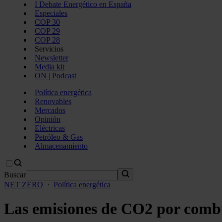
I Debate Energético en España
Especiales
COP 30
COP 29
COP 28
Servicios
Newsletter
Media kit
ON | Podcast
Política energética
Renovables
Mercados
Opinión
Eléctricas
Petróleo & Gas
Almacenamiento
Buscar
NET ZERO
·
Política energética
Las emisiones de CO2 por combus