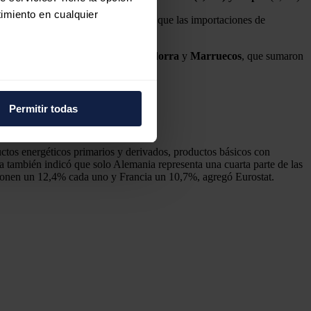
imiento en cualquier
a un aumento de los valores mientras que las importaciones de
las ventas a
Francia, Portugal, Andorra
y
Marruecos
, que sumaron
e varios metros
icas (huellas digitales)
Permitir todas
eferencias en la
sección de
l 9,07%.
e cookies.
uctos energéticos primarios y derivados, productos básicos con
ica también indicó que solo Alemania representa una cuarta parte de las
 funciones de redes sociales
suponen un 12,4% cada uno y Francia un 10,7%, agregó Eurostat.
con nuestros partners de
ue les haya proporcionado o