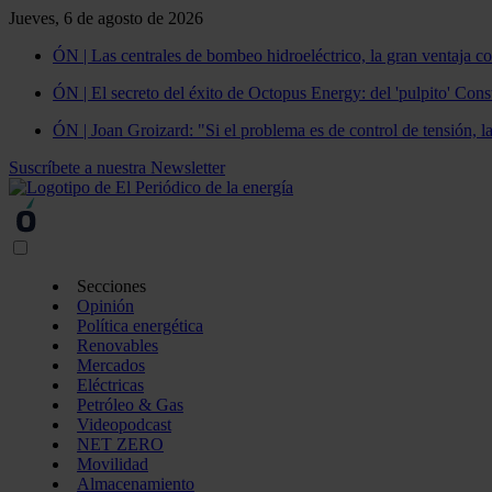
Jueves, 6 de agosto de 2026
ÓN | Las centrales de bombeo hidroeléctrico, la gran ventaja co
ÓN | El secreto del éxito de Octopus Energy: del 'pulpito' Const
ÓN | Joan Groizard: "Si el problema es de control de tensión, l
Suscríbete a nuestra Newsletter
Secciones
Opinión
Política energética
Renovables
Mercados
Eléctricas
Petróleo & Gas
Videopodcast
NET ZERO
Movilidad
Almacenamiento