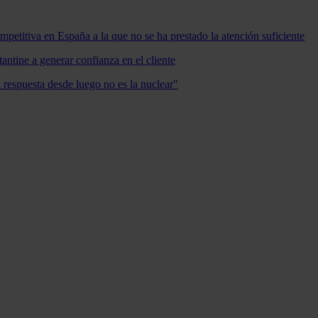
mpetitiva en España a la que no se ha prestado la atención suficiente
antine a generar confianza en el cliente
a respuesta desde luego no es la nuclear"