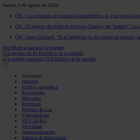
Jueves, 6 de agosto de 2026
ÓN | Las centrales de bombeo hidroeléctrico, la gran ventaja co
ÓN | El secreto del éxito de Octopus Energy: del 'pulpito' Const
ÓN | Joan Groizard: "Si el problema es de control de tensión, l
Suscríbete a nuestra Newsletter
Secciones
Opinión
Política energética
Renovables
Mercados
Eléctricas
Petróleo & Gas
Videopodcast
NET ZERO
Movilidad
Almacenamiento
Startups & Innovación