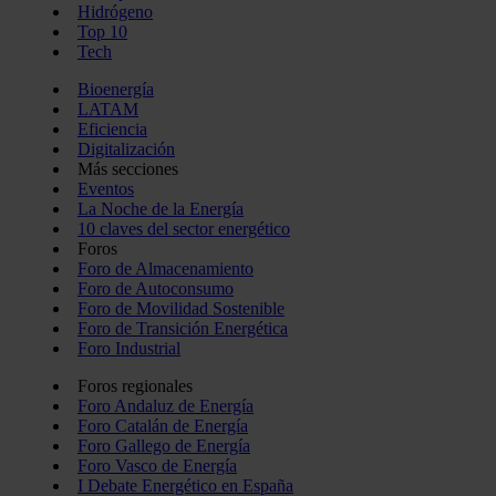
Hidrógeno
Top 10
Tech
Bioenergía
LATAM
Eficiencia
Digitalización
Más secciones
Eventos
La Noche de la Energía
10 claves del sector energético
Foros
Foro de Almacenamiento
Foro de Autoconsumo
Foro de Movilidad Sostenible
Foro de Transición Energética
Foro Industrial
Foros regionales
Foro Andaluz de Energía
Foro Catalán de Energía
Foro Gallego de Energía
Foro Vasco de Energía
I Debate Energético en España