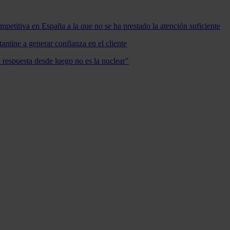
mpetitiva en España a la que no se ha prestado la atención suficiente
antine a generar confianza en el cliente
a respuesta desde luego no es la nuclear"