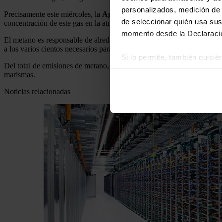
personalizados, medición de p
Precisamente este miércoles, la
Agencia Internacional de Energía 
de seleccionar quién usa sus
concentración de este gas en la atmósfera, siguiendo la tendencia de l
momento desde la Declaració
El metano es responsable de alrededor de un tercio del aumento de la 
a los varios cientos necesarios para el CO2-, tiene un efecto mucho m
Si lo permite, también quisi
Del total de emisiones de metano, en torno al 60% están generadas por 
Recopilar información
marismas.
Identificar su disposi
Noticias relacionadas
Obtenga más información sob
datos
. Puede cambiar o reti
Las cookies de este sitio we
y analizar el tráfico. Ademá
redes sociales, publicidad y
que hayan recopilado a parti