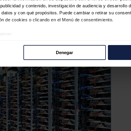
ublicidad y contenido, investigación de audiencia y desarrollo d
(AIE)
publicó su informe anual sobre
metano
, con datos preliminares q
 datos y con qué propósitos. Puede cambiar o retirar su consent
os últimos años.
n de cookies o clicando en el Menú de consentimiento.
temperatura global desde el comienzo de la Revolución Industrial y aun
ás fuerte a corto plazo como gas de efecto invernadero.
éramos:
la actividad humana, como la explotación de la energía o la agricultura
 sobre su ubicación geográfica que puede tener una precisión d
tivo analizándolo activamente para buscar características específ
Denegar
re cómo se procesan sus datos personales y establezca sus pr
rar su consentimiento en cualquier momento en la Declaración d
b se usan para personalizar el contenido y los anuncios, ofrecer
s, compartimos información sobre el uso que haga del sitio web 
 análisis web, quienes pueden combinarla con otra información q
r del uso que haya hecho de sus servicios.