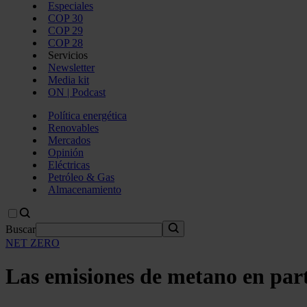
Especiales
COP 30
COP 29
COP 28
Servicios
Newsletter
Media kit
ON | Podcast
Política energética
Renovables
Mercados
Opinión
Eléctricas
Petróleo & Gas
Almacenamiento
Buscar
NET ZERO
Las emisiones de metano en part