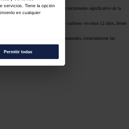
e servicios. Tiene la opción
ue indican que en 2023 se produjo un incremento significativo de la
imiento en cualquier
que se disipa antes que el dióxido de carbono -en unos 12 años, frente
, y el otro 40 % procede de fuentes naturales, esencialmente las
e varios metros
icas (huellas digitales)
Permitir todas
eferencias en la
sección de
e cookies.
 funciones de redes sociales
con nuestros partners de
ue les haya proporcionado o