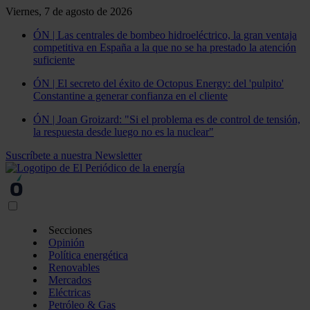
Viernes, 7 de agosto de 2026
ÓN | Las centrales de bombeo hidroeléctrico, la gran ventaja
competitiva en España a la que no se ha prestado la atención
suficiente
ÓN | El secreto del éxito de Octopus Energy: del 'pulpito'
Constantine a generar confianza en el cliente
ÓN | Joan Groizard: "Si el problema es de control de tensión,
la respuesta desde luego no es la nuclear"
Suscríbete a nuestra Newsletter
Secciones
Opinión
Política energética
Renovables
Mercados
Eléctricas
Petróleo & Gas