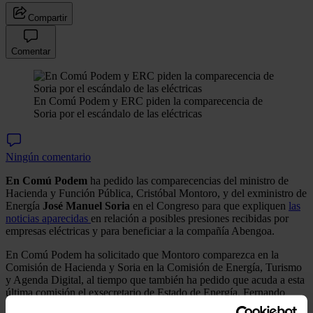
Compartir
Comentar
En Comú Podem y ERC piden la comparecencia de
Soria por el escándalo de las eléctricas
Ningún comentario
En Comú Podem
ha pedido las comparecencias del ministro de
Hacienda y Función Pública, Cristóbal Montoro, y del exministro de
Energía
José Manuel Soria
en el Congreso para que expliquen
las
noticias aparecidas
en relación a posibles presiones recibidas por
empresas eléctricas y para beneficiar a la compañía Abengoa.
En Comú Podem ha solicitado que Montoro comparezca en la
Comisión de Hacienda y Soria en la Comisión de Energía, Turismo
y Agenda Digital, al tiempo que también ha pedido que acuda a esta
última comisión el exsecretario de Estado de Energía, Fernando
Martí Scharfhausen.