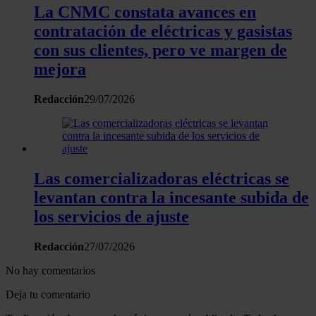
La CNMC constata avances en
que les haya proporcionado o que hayan recopilado a
partir del uso que haya hecho de sus servicios.
contratación de eléctricas y gasistas
con sus clientes, pero ve margen de
mejora
Redacción
29/07/2026
Las comercializadoras eléctricas se
levantan contra la incesante subida de
los servicios de ajuste
Redacción
27/07/2026
No hay comentarios
Deja tu comentario