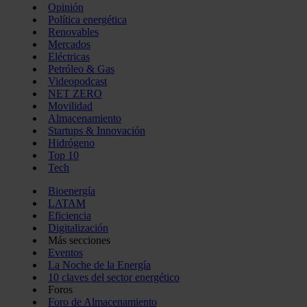
Opinión
Política energética
Renovables
Mercados
Eléctricas
Petróleo & Gas
Videopodcast
NET ZERO
Movilidad
Almacenamiento
Startups & Innovación
Hidrógeno
Top 10
Tech
Bioenergía
LATAM
Eficiencia
Digitalización
Más secciones
Eventos
La Noche de la Energía
10 claves del sector energético
Foros
Foro de Almacenamiento