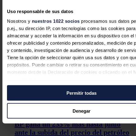
movilizar una inversión conjunta total de en torno a 6.300 millones
de euros. Además, la compañía continúa presentando proyectos de
Uso responsable de sus datos
gases renovables a las diferentes convocatorias lanzadas por el
Nosotros y
nuestros 1022 socios
procesamos sus datos pe
Gobierno de España.
p.ej., su dirección IP, con tecnologías como las cookies para
Noticias relacionadas
almacenar y acceder la información en su dispositivo con el 
ofrecer publicidad y contenido personalizados, medición de p
y contenido, investigación de audiencia y desarrollo de servi
Tiene la opción de seleccionar quién usa sus datos y con qu
propósitos. Puede cambiar o retirar su consentimiento en cu
Siemens Gamesa vuelve a beneficios
momento desde la Declaración de cookies o clicando en el 
trimestrales por primera vez desde
consentimiento.
2022 y enfila 'break-even' en 2026
Permitir todas
Si lo permite, también quisiéramos:
Redacción
05/08/2026
Recopilar información sobre su ubicación geográfica
puede tener una precisión de varios metros
Denegar
Identificar su dispositivo analizándolo activamente p
BP gana un 235% más hasta junio
características específicas (huellas digitales)
ante la subida del precio del petróleo
Obtenga más información sobre cómo se procesan sus dato