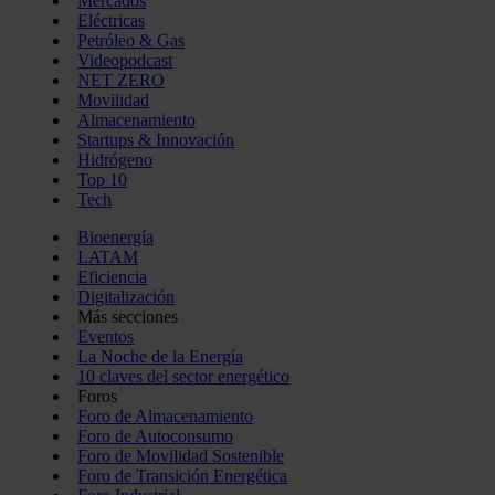
Mercados
Eléctricas
Petróleo & Gas
Videopodcast
NET ZERO
Movilidad
Almacenamiento
Startups & Innovación
Hidrógeno
Top 10
Tech
Bioenergía
LATAM
Eficiencia
Digitalización
Más secciones
Eventos
La Noche de la Energía
10 claves del sector energético
Foros
Foro de Almacenamiento
Foro de Autoconsumo
Foro de Movilidad Sostenible
Foro de Transición Energética