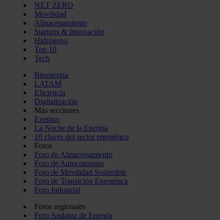
NET ZERO
Movilidad
Almacenamiento
Startups & Innovación
Hidrógeno
Top 10
Tech
Bioenergía
LATAM
Eficiencia
Digitalización
Más secciones
Eventos
La Noche de la Energía
10 claves del sector energético
Foros
Foro de Almacenamiento
Foro de Autoconsumo
Foro de Movilidad Sostenible
Foro de Transición Energética
Foro Industrial
Foros regionales
Foro Andaluz de Energía