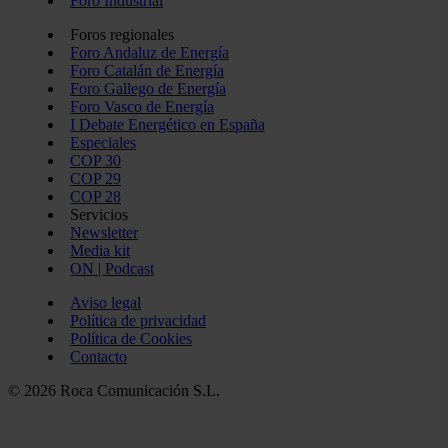
Foro Industrial
Foros regionales
Foro Andaluz de Energía
Foro Catalán de Energía
Foro Gallego de Energía
Foro Vasco de Energía
I Debate Energético en España
Especiales
COP 30
COP 29
COP 28
Servicios
Newsletter
Media kit
ON | Podcast
Aviso legal
Política de privacidad
Política de Cookies
Contacto
© 2026 Roca Comunicación S.L.