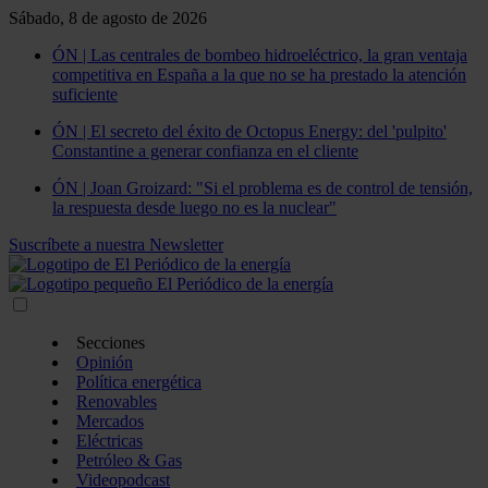
Sábado, 8 de agosto de 2026
ÓN | Las centrales de bombeo hidroeléctrico, la gran ventaja
competitiva en España a la que no se ha prestado la atención
suficiente
ÓN | El secreto del éxito de Octopus Energy: del 'pulpito'
Constantine a generar confianza en el cliente
ÓN | Joan Groizard: "Si el problema es de control de tensión,
la respuesta desde luego no es la nuclear"
Suscríbete a nuestra Newsletter
Secciones
Opinión
Política energética
Renovables
Mercados
Eléctricas
Petróleo & Gas
Videopodcast