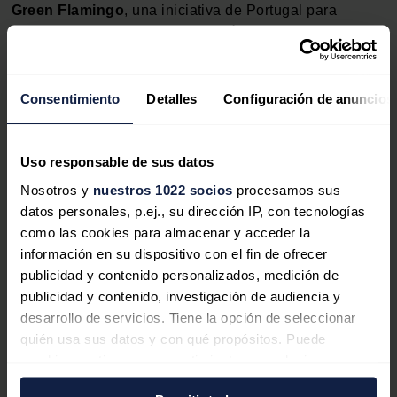
Green Flamingo
, una iniciativa de Portugal para
desarrollar una industria del hidrógeno,
Green
Octopus
, un plan similar de los Países Bajos,
White
Dragon
, para que el uso térmico del hidrógeno,
liderado por Grecia, y otros proyectos con una gran
Consentimiento
Detalles
Configuración de anuncios
participación europea como
Blue Dolphin, H2Go,
Rainbow Unhycorn o Silver Frog.
Uso responsable de sus datos
El hidrógeno renovable será la mejor vía a prueba de
Nosotros y
nuestros 1022 socios
procesamos sus
futuro para su descarbonización completa y para
datos personales, p.ej., su dirección IP, con tecnologías
caminar la última milla hacia la neutralidad climática
como las cookies para almacenar y acceder la
para 2050.
información en su dispositivo con el fin de ofrecer
publicidad y contenido personalizados, medición de
publicidad y contenido, investigación de audiencia y
desarrollo de servicios. Tiene la opción de seleccionar
Noticias relacionadas
quién usa sus datos y con qué propósitos. Puede
cambiar o retirar su consentimiento en cualquier
momento desde la Declaración de cookies o clicando en