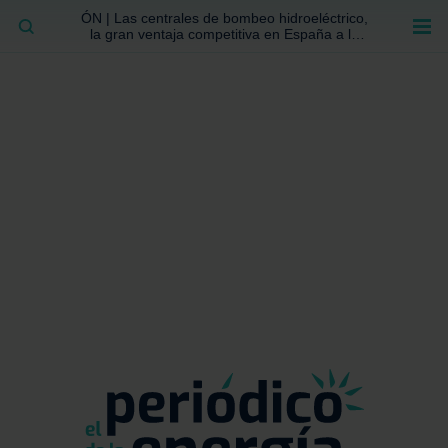
ÓN | Las centrales de bombeo hidroeléctrico,
BUSCAR
la gran ventaja competitiva en España a la
que no se ha prestado la atención suficiente