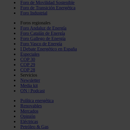
Foro de Movilidad Sostenible
Foro de Transición Energética
Foro Industrial
Foros regionales
Foro Andaluz de Energía
Foro Catalán de Energía
Foro Gallego de Energía
Foro Vasco de Energía
I Debate Energético en España
Especiales
COP 30
COP 29
COP 28
Servicios
Newsletter
Media kit
ON | Podcast
Política energética
Renovables
Mercados
Opinión
Eléctricas
Petróleo & Gas