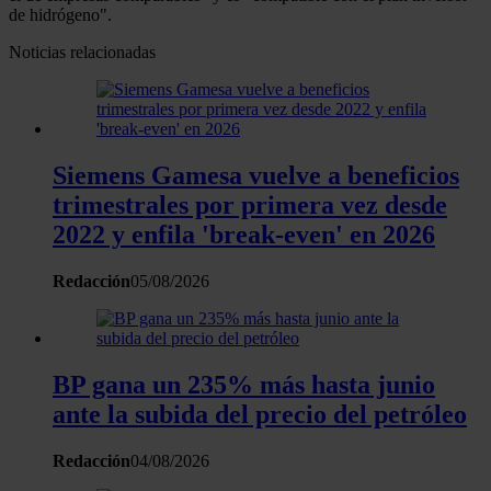
Obtenga más información sobre cómo se procesan sus
de hidrógeno".
datos personales y establezca sus preferencias en la
Noticias relacionadas
sección de datos
. Puede cambiar o retirar su
consentimiento en cualquier momento en la Declaración
de cookies.
Las cookies de este sitio web se usan para personalizar
Siemens Gamesa vuelve a beneficios
el contenido y los anuncios, ofrecer funciones de redes
trimestrales por primera vez desde
sociales y analizar el tráfico. Además, compartimos
2022 y enfila 'break-even' en 2026
información sobre el uso que haga del sitio web con
nuestros partners de redes sociales, publicidad y análisis
Redacción
05/08/2026
web, quienes pueden combinarla con otra información
que les haya proporcionado o que hayan recopilado a
partir del uso que haya hecho de sus servicios.
BP gana un 235% más hasta junio
ante la subida del precio del petróleo
Redacción
04/08/2026