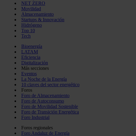
NET ZERO
Movilidad
Almacenamiento
Startups & Innovación
Hidrógeno
Top 10
Tech
Bioenergía
LATAM
Eficiencia
Digitalización
Más secciones
Eventos
La Noche de la Energía
10 claves del sector energético
Foros
Foro de Almacenamiento
Foro de Autoconsumo
Foro de Movilidad Sostenible
Foro de Transición Energética
Foro Industrial
Foros regionales
Foro Andaluz de Energía