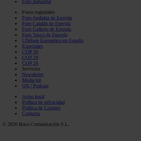
Foro Industrial
Foros regionales
Foro Andaluz de Energía
Foro Catalán de Energía
Foro Gallego de Energía
Foro Vasco de Energía
I Debate Energético en España
Especiales
COP 30
COP 29
COP 28
Servicios
Newsletter
Media kit
ON | Podcast
Aviso legal
Política de privacidad
Política de Cookies
Contacto
© 2026 Roca Comunicación S.L.