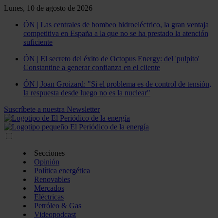
Lunes, 10 de agosto de 2026
ÓN | Las centrales de bombeo hidroeléctrico, la gran ventaja
competitiva en España a la que no se ha prestado la atención
suficiente
ÓN | El secreto del éxito de Octopus Energy: del 'pulpito'
Constantine a generar confianza en el cliente
ÓN | Joan Groizard: "Si el problema es de control de tensión,
la respuesta desde luego no es la nuclear"
Suscríbete a nuestra Newsletter
Secciones
Opinión
Política energética
Renovables
Mercados
Eléctricas
Petróleo & Gas
Videopodcast