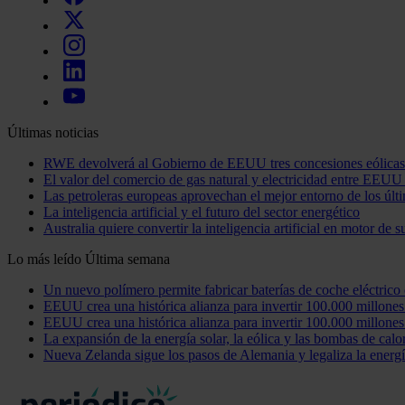
Últimas noticias
RWE devolverá al Gobierno de EEUU tres concesiones eólicas
El valor del comercio de gas natural y electricidad entre EE
Las petroleras europeas aprovechan el mejor entorno de los últ
La inteligencia artificial y el futuro del sector energético
Australia quiere convertir la inteligencia artificial en motor de s
Lo más leído
Última semana
Un nuevo polímero permite fabricar baterías de coche eléctrico 
EEUU crea una histórica alianza para invertir 100.000 millone
EEUU crea una histórica alianza para invertir 100.000 millone
La expansión de la energía solar, la eólica y las bombas de cal
Nueva Zelanda sigue los pasos de Alemania y legaliza la energí