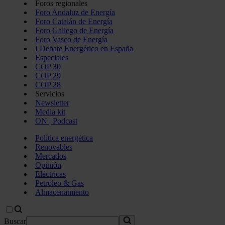
Foros regionales
Foro Andaluz de Energía
Foro Catalán de Energía
Foro Gallego de Energía
Foro Vasco de Energía
I Debate Energético en España
Especiales
COP 30
COP 29
COP 28
Servicios
Newsletter
Media kit
ON | Podcast
Política energética
Renovables
Mercados
Opinión
Eléctricas
Petróleo & Gas
Almacenamiento
Buscar