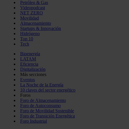
Petróleo & Gas
Videopodcast
NET ZERO
Movilidad
Almacenamiento
Startups & Innovación
Hidrógeno
Top 10
Tech
Bioenergía
LATAM
Eficiencia
Digitalización
Más secciones
Eventos
La Noche de la Energía
10 claves del sector energético
Foros
Foro de Almacenamiento
Foro de Autoconsumo
Foro de Movilidad Sostenible
Foro de Transición Energética
Foro Industrial