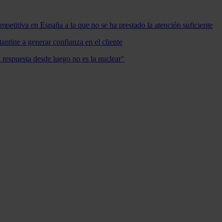
mpetitiva en España a la que no se ha prestado la atención suficiente
antine a generar confianza en el cliente
a respuesta desde luego no es la nuclear"