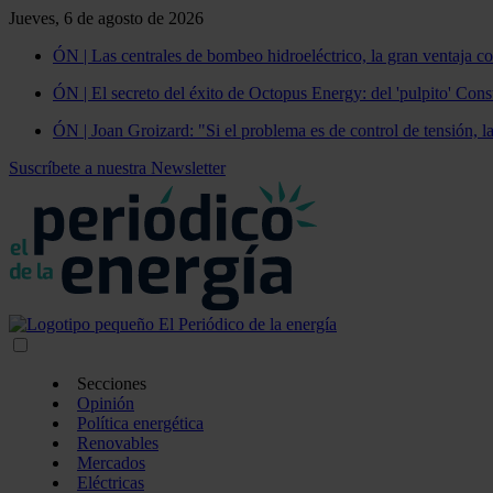
Jueves, 6 de agosto de 2026
ÓN | Las centrales de bombeo hidroeléctrico, la gran ventaja co
ÓN | El secreto del éxito de Octopus Energy: del 'pulpito' Const
ÓN | Joan Groizard: "Si el problema es de control de tensión, l
Suscríbete a nuestra Newsletter
Secciones
Opinión
Política energética
Renovables
Mercados
Eléctricas