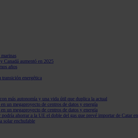
 marinas
UU y Canadá aumentó en 2025
imos años
u transición energética
con más autonomía y una vida útil que duplica la actual
s en un megaproyecto de centros de datos y energía
s en un megaproyecto de centros de datos y energía
or podría ahorrar a la UE el doble del gas que prevé importar de Catar e
a solar enchufable