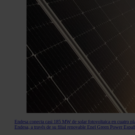
Endesa conecta casi 185 MW de solar fotovoltaica en cuatro pl
Endesa, a través de su filial renovable Enel Green Power Españ