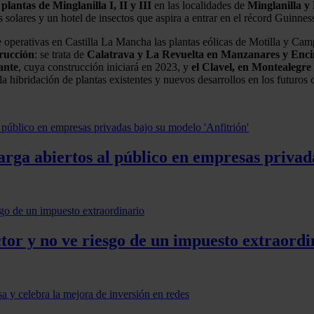
 plantas de Minglanilla I, II y III
en las localidades de
Minglanilla y 
es solares y un hotel de insectos que aspira a entrar en el récord Guinnes
 operativas en Castilla La Mancha las plantas eólicas de Motilla y Camp
trucción
: se trata de
Calatrava y La Revuelta en Manzanares y Encina
ante
, cuya construcción iniciará en 2023, y
el Clavel, en Montealegre 
hibridación de plantas existentes y nuevos desarrollos en los futuros 
rga abiertos al público en empresas privada
ctor y no ve riesgo de un impuesto extraordi