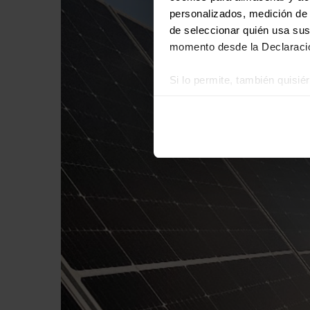
personalizados, medición de p
de seleccionar quién usa sus
momento desde la Declaració
Si lo permite, también quisi
Recopilar información
Identificar su disposi
Obtenga más información sob
datos
. Puede cambiar o reti
Las cookies de este sitio we
y analizar el tráfico. Ademá
redes sociales, publicidad y
que hayan recopilado a parti