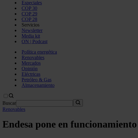
Especiales
COP 30
COP 29
COP 28
Servicios
Newsletter
Media kit
ON | Podcast
Política energética
Renovables
Mercados
Opinión
Eléctricas
Petróleo & Gas
Almacenamiento
Buscar
Renovables
Endesa pone en funcionamiento 