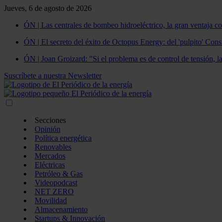
Jueves, 6 de agosto de 2026
ÓN | Las centrales de bombeo hidroeléctrico, la gran ventaja co
ÓN | El secreto del éxito de Octopus Energy: del 'pulpito' Const
ÓN | Joan Groizard: "Si el problema es de control de tensión, l
Suscríbete a nuestra Newsletter
Secciones
Opinión
Política energética
Renovables
Mercados
Eléctricas
Petróleo & Gas
Videopodcast
NET ZERO
Movilidad
Almacenamiento
Startups & Innovación