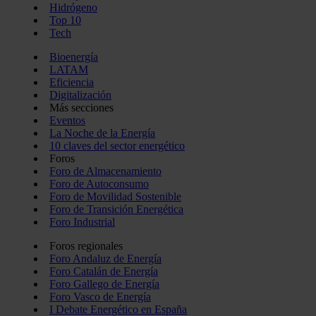
Hidrógeno
Top 10
Tech
Bioenergía
LATAM
Eficiencia
Digitalización
Más secciones
Eventos
La Noche de la Energía
10 claves del sector energético
Foros
Foro de Almacenamiento
Foro de Autoconsumo
Foro de Movilidad Sostenible
Foro de Transición Energética
Foro Industrial
Foros regionales
Foro Andaluz de Energía
Foro Catalán de Energía
Foro Gallego de Energía
Foro Vasco de Energía
I Debate Energético en España