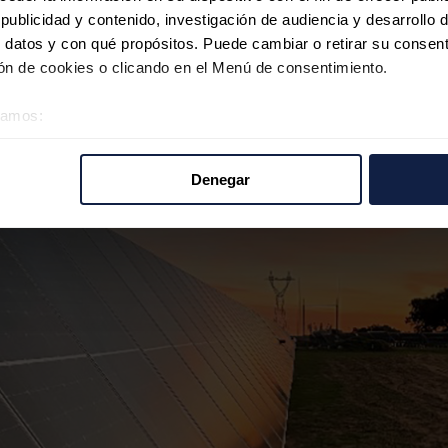
ublicidad y contenido, investigación de audiencia y desarrollo d
 datos y con qué propósitos. Puede cambiar o retirar su consent
n de cookies o clicando en el Menú de consentimiento.
éramos:
 sobre su ubicación geográfica que puede tener una precisión d
tivo analizándolo activamente para buscar características específ
Denegar
re cómo se procesan sus datos personales y establezca sus pr
rar su consentimiento en cualquier momento en la Declaración d
b se usan para personalizar el contenido y los anuncios, ofrecer
s, compartimos información sobre el uso que haga del sitio web 
 análisis web, quienes pueden combinarla con otra información q
r del uso que haya hecho de sus servicios.