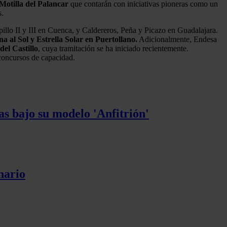
Motilla del Palancar
que contarán con iniciativas pioneras como un
s.
illo II y III en Cuenca, y Caldereros, Peña y Picazo en Guadalajara.
 al Sol y Estrella Solar en Puertollano.
Adicionalmente, Endesa
del Castillo
, cuya tramitación se ha iniciado recientemente.
concursos de capacidad.
s bajo su modelo 'Anfitrión'
nario