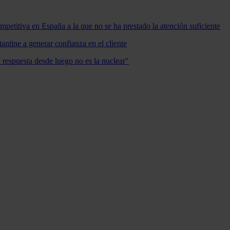
mpetitiva en España a la que no se ha prestado la atención suficiente
antine a generar confianza en el cliente
a respuesta desde luego no es la nuclear"