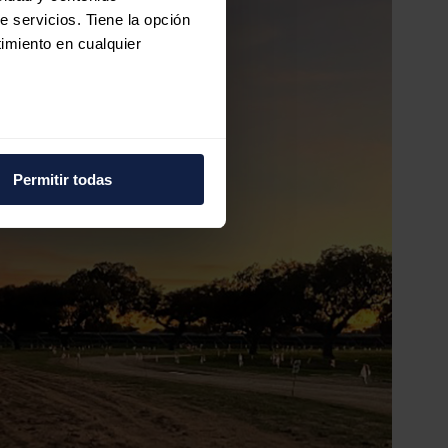
e servicios. Tiene la opción
imiento en cualquier
e varios metros
icas (huellas digitales)
Permitir todas
eferencias en la
sección de
e cookies.
 funciones de redes sociales
con nuestros partners de
ue les haya proporcionado o