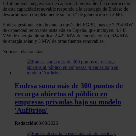
1.150 nuevos megavatios de capacidad renovable. La construcción
metros
de esta capacidad renovable responde a la estrategia de Endesa de
Identificar su dispositivo analizándolo activamente
descarbonizar completamente su "mix" de generación en 2040.
para buscar características específicas (huellas
Endesa gestiona actualmente, a través del EGPE, más de 7.794 MW
digitales)
de capacidad renovable instalada en España, que incluyen: 4.745
Obtenga más información sobre cómo se procesan sus
MW de energía hidráulica; 2.422 MW de energía eólica, 624 MW
de energía solar, y 3 MW de otras fuentes renovables.
datos personales y establezca sus preferencias en la
sección de datos
. Puede cambiar o retirar su
Noticias relacionadas
consentimiento en cualquier momento en la Declaración
de cookies.
Las cookies de este sitio web se usan para personalizar
Endesa suma más de 300 puntos de
el contenido y los anuncios, ofrecer funciones de redes
sociales y analizar el tráfico. Además, compartimos
recarga abiertos al público en
información sobre el uso que haga del sitio web con
empresas privadas bajo su modelo
nuestros partners de redes sociales, publicidad y análisis
'Anfitrión'
web, quienes pueden combinarla con otra información
que les haya proporcionado o que hayan recopilado a
Redacción
03/08/2026
partir del uso que haya hecho de sus servicios.