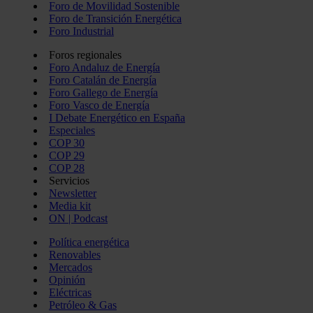
Foro de Movilidad Sostenible
Foro de Transición Energética
Foro Industrial
Foros regionales
Foro Andaluz de Energía
Foro Catalán de Energía
Foro Gallego de Energía
Foro Vasco de Energía
I Debate Energético en España
Especiales
COP 30
COP 29
COP 28
Servicios
Newsletter
Media kit
ON | Podcast
Política energética
Renovables
Mercados
Opinión
Eléctricas
Petróleo & Gas