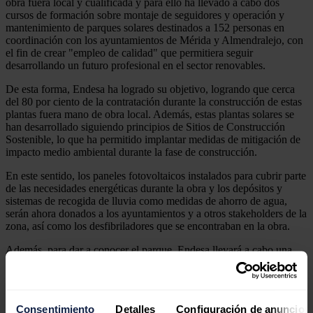
obra fuera local y cualificada y para ello ha llevado a cabo dos
cursos de formación sobre montaje de seguidores y operación y
mantenimiento de parques solares destinados a 152 personas en
coordinación con los ayuntamientos de Mérida y Almendralejo, con
el fin de crear "empleo de calidad" que permitiera seguir
desarrollando un futuro profesional en el sector renovables.
De esta forma, Endesa ha logrado su objetivo, logrando que cerca
del 80 por ciento de la contratación durante la construcción de estas
plantas fuera mano de obra local. Además, estas plantas solares se
han desarrollado siguiendo principios de Sitios de Construcción
Sostenible, lo que ha permitido implantar medidas de mitigación de
impacto medio ambiental durante la fase de construcción.
En este sentido, los paneles fotovoltaicos instalados para cubrir parte
de las necesidades energéticas durante la obra y los depósitos y
sistemas de recogida de lluvia como medidas de ahorro de agua,
serán ahora donados a los ayuntamientos y a otros stakeholders de la
zona, así como los desfibriladores que se encontraban en la obra.
Además, para dar a conocer el parque, Endesa llevará a cabo una
visita guiada a principios de año con los alumnos del IES Emerita
Augusta donde se imparte un
Ciclo Formativo de Eficiencia
Energética y Energía Solar Térmica,
ha informado la compañía
en nota de prensa.
Consentimiento
Detalles
Configuración de anuncios