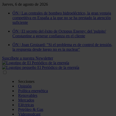
Jueves, 6 de agosto de 2026
ÓN | Las centrales de bombeo hidroeléctrico, la gran ventaja
competitiva en España a la que no se ha prestado la atención
suficiente
ÓN | El secreto del éxito de Octopus Energy: del 'pulpito'
Constantine a generar confianza en el cliente
ÓN | Joan Groizard: "Si el problema es de control de tensión,
la respuesta desde luego no es la nuclear"
Suscríbete a nuestra Newsletter
Secciones
Opinión
Política energética
Renovables
Mercados
Eléctricas
Petróleo & Gas
Videopodcast