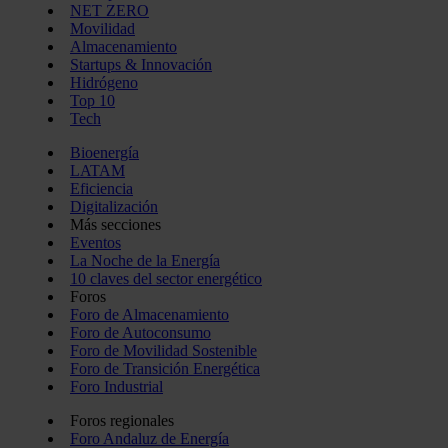
NET ZERO
Movilidad
Almacenamiento
Startups & Innovación
Hidrógeno
Top 10
Tech
Bioenergía
LATAM
Eficiencia
Digitalización
Más secciones
Eventos
La Noche de la Energía
10 claves del sector energético
Foros
Foro de Almacenamiento
Foro de Autoconsumo
Foro de Movilidad Sostenible
Foro de Transición Energética
Foro Industrial
Foros regionales
Foro Andaluz de Energía