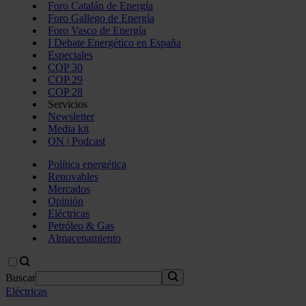
Foro Catalán de Energía
Foro Gallego de Energía
Foro Vasco de Energía
I Debate Energético en España
Especiales
COP 30
COP 29
COP 28
Servicios
Newsletter
Media kit
ON | Podcast
Política energética
Renovables
Mercados
Opinión
Eléctricas
Petróleo & Gas
Almacenamiento
Buscar
Eléctricas