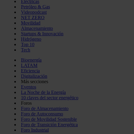
Eléctricas
Petróleo & Gas
Videopodcast
NET ZERO
Movilidad
Almacenamiento
Startups & Innovación
Hidrógeno
Top 10
Tech
Bioenergía
LATAM
Eficiencia
Digitalización
Más secciones
Eventos
La Noche de la Energía
10 claves del sector energético
Foros
Foro de Almacenamiento
Foro de Autoconsumo
Foro de Movilidad Sostenible
Foro de Transición Energética
Foro Industrial