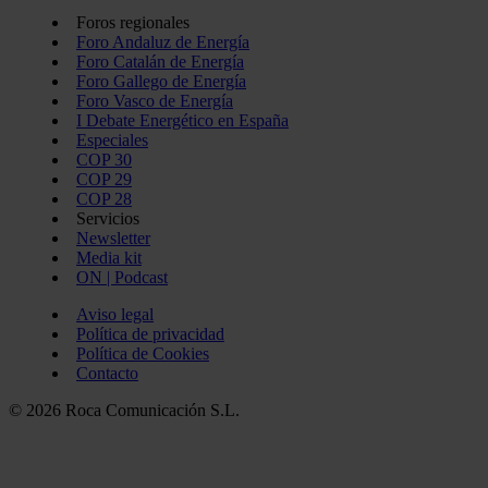
Foros regionales
Foro Andaluz de Energía
Foro Catalán de Energía
Foro Gallego de Energía
Foro Vasco de Energía
I Debate Energético en España
Especiales
COP 30
COP 29
COP 28
Servicios
Newsletter
Media kit
ON | Podcast
Aviso legal
Política de privacidad
Política de Cookies
Contacto
© 2026 Roca Comunicación S.L.