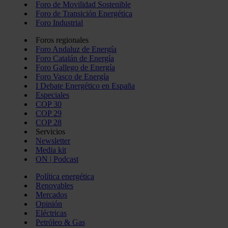
Foro de Movilidad Sostenible
Foro de Transición Energética
Foro Industrial
Foros regionales
Foro Andaluz de Energía
Foro Catalán de Energía
Foro Gallego de Energía
Foro Vasco de Energía
I Debate Energético en España
Especiales
COP 30
COP 29
COP 28
Servicios
Newsletter
Media kit
ON | Podcast
Política energética
Renovables
Mercados
Opinión
Eléctricas
Petróleo & Gas