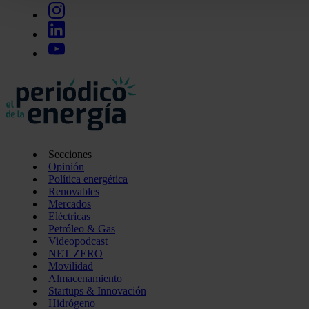
funciones de redes sociales y analizar el tráfico. Además, 
uso que haga del sitio web con nuestros partners de redes so
quienes pueden combinarla con otra información que les ha
recopilado a partir del uso que haya hecho de sus servicios.
Secciones
Opinión
Política energética
Renovables
Mercados
Eléctricas
Petróleo & Gas
Videopodcast
NET ZERO
Movilidad
Almacenamiento
Startups & Innovación
Hidrógeno