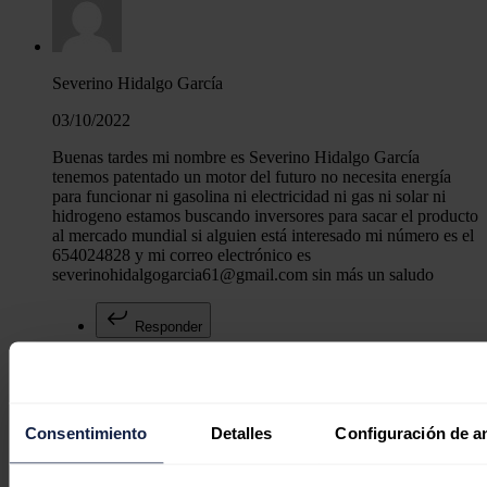
Severino Hidalgo García
03/10/2022
Buenas tardes mi nombre es Severino Hidalgo García
tenemos patentado un motor del futuro no necesita energía
para funcionar ni gasolina ni electricidad ni gas ni solar ni
hidrogeno estamos buscando inversores para sacar el producto
al mercado mundial si alguien está interesado mi número es el
654024828 y mi correo electrónico es
severinohidalgogarcia61@gmail.com sin más un saludo
Responder
Consentimiento
Detalles
Configuración de a
Power of magic