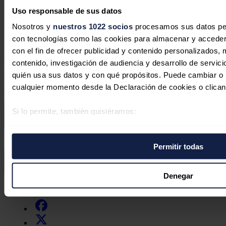
07/10/2022
Uso responsable de sus datos
se llama magia, cierto?
Nosotros y
nuestros 1022 socios
procesamos sus datos pers
con tecnologías como las cookies para almacenar y acceder 
Responder
con el fin de ofrecer publicidad y contenido personalizados, 
Deja tu comentario
contenido, investigación de audiencia y desarrollo de servici
quién usa sus datos y con qué propósitos. Puede cambiar o r
Tu dirección de correo electrónico no será publicada. Todos los
cualquier momento desde la Declaración de cookies o clican
campos son obligatorios
Si lo permite, también quisiéramos:
Recopilar información sobre su ubicación geográfica 
Este sitio web está protegido por reCAPTCHA y la
Política de
varios metros
privacidad
y
Términos de servicio
de Google aplican.
Permitir todas
Identificar su dispositivo analizándolo activamente p
específicas (huellas digitales)
Enviar comentario
Obtenga más información sobre cómo se procesan sus datos
Denegar
Síguenos en redes sociales
preferencias en la
sección de datos
. Puede cambiar o retira
momento en la Declaración de cookies.
Las cookies de este sitio web se usan para personalizar el c