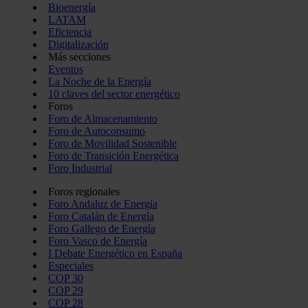
Bioenergía
LATAM
Eficiencia
Digitalización
Más secciones
Eventos
La Noche de la Energía
10 claves del sector energético
Foros
Foro de Almacenamiento
Foro de Autoconsumo
Foro de Movilidad Sostenible
Foro de Transición Energética
Foro Industrial
Foros regionales
Foro Andaluz de Energía
Foro Catalán de Energía
Foro Gallego de Energía
Foro Vasco de Energía
I Debate Energético en España
Especiales
COP 30
COP 29
COP 28