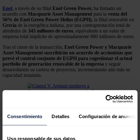
Enel
, a través de su filial
Enel Green Power,
ha firmado un
acuerdo con
Macquarie Asset
Management
para la
venta del
50% de Enel Green Power Hellas (EGPH)
, la filial renovable en
Grecia
de la energética italiana, por una contraprestación total de
alrededor de
345 millones de euros
, equivalente a un valor de
empresa total implícito de aproximadamente 980 millones de euros.
Tras el cierre de la transacción,
Enel Green Power y Macquarie
Asset Management suscribirán un acuerdo de accionistas que
prevé el control conjunto de EGPH para cogestionar el actual
portfolio de generación renovable de la empresa
y seguir
desarrollando su cartera de proyectos, incrementando aún más su
capacidad instalada.
Gianni V. Armani sustituye a Cammisecra como
consejero de Endesa en representación de Enel
Consentimiento
Detalles
Configuración de anuncios
Antonio Cammisecra ha presentado su dimisión como
vocal del consejo de administración de Endesa al
finalizar su vinculación profesional con Enel.
Uso responsable de sus datos