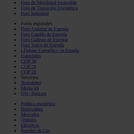
Foro de Movilidad Sostenible
Foro de Transición Energética
Foro Industrial
Foros regionales
Foro Andaluz de Energía
Foro Catalán de Energía
Foro Gallego de Energía
Foro Vasco de Energía
I Debate Energético en España
Especiales
COP 30
COP 29
COP 28
Servicios
Newsletter
Media kit
ON | Podcast
Política energética
Renovables
Mercados
Opinión
Eléctricas
Petróleo & Gas