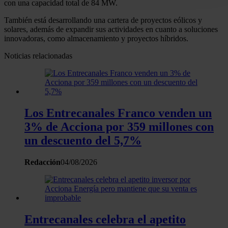
con una capacidad total de 84 MW.
digitales)
También está desarrollando una cartera de proyectos eólicos y
Obtenga más información sobre cómo se procesan sus
solares, además de expandir sus actividades en cuanto a soluciones
datos personales y establezca sus preferencias en la
innovadoras, como almacenamiento y proyectos híbridos.
sección de datos
. Puede cambiar o retirar su
Noticias relacionadas
consentimiento en cualquier momento en la Declaración
de cookies.
Las cookies de este sitio web se usan para personalizar
el contenido y los anuncios, ofrecer funciones de redes
Los Entrecanales Franco venden un
sociales y analizar el tráfico. Además, compartimos
3% de Acciona por 359 millones con
información sobre el uso que haga del sitio web con
un descuento del 5,7%
nuestros partners de redes sociales, publicidad y análisis
web, quienes pueden combinarla con otra información
Redacción
04/08/2026
que les haya proporcionado o que hayan recopilado a
partir del uso que haya hecho de sus servicios.
Entrecanales celebra el apetito