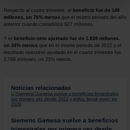
Identificar su dispositivo analizándolo activamente
Respecto al cuatro trimestre, el
beneficio fue de 149
para buscar características específicas (huellas
millones, un 76% menos
que el mismo periodo del año
digitales)
anterior cuando contabilizó 627 millones.
Obtenga más información sobre cómo se procesan sus
datos personales y establezca sus preferencias en la
Y el
beneficio neto ajustado fue de 1.638 millones,
sección de datos
. Puede cambiar o retirar su
un 34% menos
que en el mismo periodo de 2022 y el
consentimiento en cualquier momento en la Declaración
resultado operativo ajustado en el cuarto trimestre fue
de cookies.
2.769 millones, un 23% menos.
Las cookies de este sitio web se usan para personalizar
el contenido y los anuncios, ofrecer funciones de redes
sociales y analizar el tráfico. Además, compartimos
Noticias relacionadas
información sobre el uso que haga del sitio web con
nuestros partners de redes sociales, publicidad y análisis
web, quienes pueden combinarla con otra información
que les haya proporcionado o que hayan recopilado a
partir del uso que haya hecho de sus servicios.
Siemens Gamesa vuelve a beneficios
trimestrales por primera vez desde