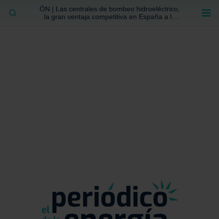
ÓN | Las centrales de bombeo hidroeléctrico,
BUSCAR
la gran ventaja competitiva en España a la
que no se ha prestado la atención suficiente