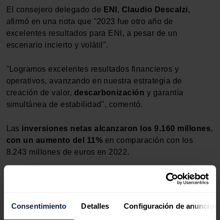
El consejero delegado de
ENI
,
Claudio Descalzi
,
afirmó en una nota que "2023 fue otro año de
excelentes resultados para ENI, a pesar de un
escenario incierto y volátil".
"Logramos excelentes resultados financieros y
operativos, avanzando en nuestra estrategia de
creación de valor,
descarbonización
y garantía
simultánea de estabilidad", comentó.
Las
inversiones netas alcanzaron los 9.160 millones
,
con un aumento del 11%
en comparación con los
8.243 millones de euros en 2022.
Consentimiento
Detalles
Configuración de anuncios