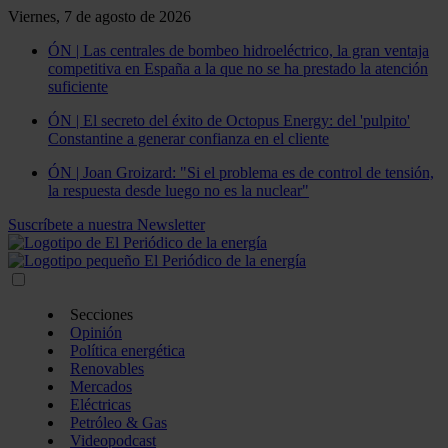
Viernes, 7 de agosto de 2026
ÓN | Las centrales de bombeo hidroeléctrico, la gran ventaja
competitiva en España a la que no se ha prestado la atención
suficiente
ÓN | El secreto del éxito de Octopus Energy: del 'pulpito'
Constantine a generar confianza en el cliente
ÓN | Joan Groizard: "Si el problema es de control de tensión,
la respuesta desde luego no es la nuclear"
Suscríbete a nuestra Newsletter
Secciones
Opinión
Política energética
Renovables
Mercados
Eléctricas
Petróleo & Gas
Videopodcast