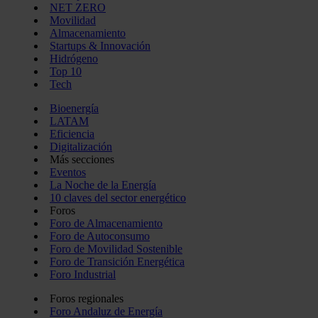
NET ZERO
Movilidad
Almacenamiento
Startups & Innovación
Hidrógeno
Top 10
Tech
Bioenergía
LATAM
Eficiencia
Digitalización
Más secciones
Eventos
La Noche de la Energía
10 claves del sector energético
Foros
Foro de Almacenamiento
Foro de Autoconsumo
Foro de Movilidad Sostenible
Foro de Transición Energética
Foro Industrial
Foros regionales
Foro Andaluz de Energía