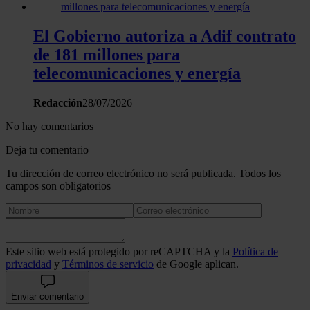
sitio web con nuestros partners de redes sociales, publicida
análisis web, quienes pueden combinarla con otra informació
El Gobierno autoriza a Adif contrato
haya proporcionado o que hayan recopilado a partir del uso 
de 181 millones para
hecho de sus servicios.
telecomunicaciones y energía
Redacción
28/07/2026
No hay comentarios
Deja tu comentario
Tu dirección de correo electrónico no será publicada. Todos los
campos son obligatorios
Este sitio web está protegido por reCAPTCHA y la
Política de
privacidad
y
Términos de servicio
de Google aplican.
Enviar comentario