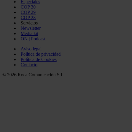
Especiales
COP 30
COP 29
COP 28
Servicios
Newsletter
Media kit
ON | Podcast
Aviso legal
Política de privacidad
Política de Cookies
Contacto
© 2026 Roca Comunicación S.L.