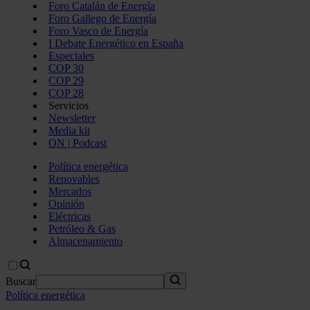
Foro Catalán de Energía
Foro Gallego de Energía
Foro Vasco de Energía
I Debate Energético en España
Especiales
COP 30
COP 29
COP 28
Servicios
Newsletter
Media kit
ON | Podcast
Política energética
Renovables
Mercados
Opinión
Eléctricas
Petróleo & Gas
Almacenamiento
Buscar
Política energética