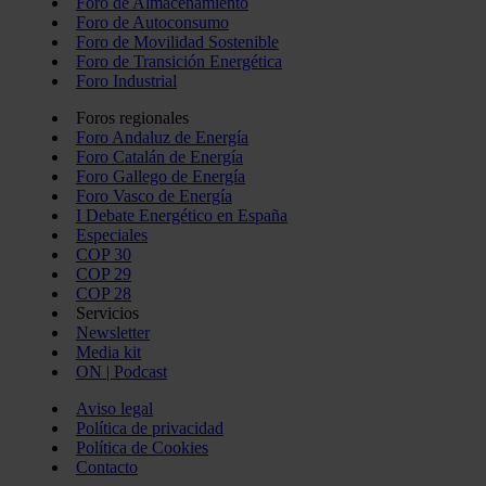
Foro de Almacenamiento
Foro de Autoconsumo
Foro de Movilidad Sostenible
Foro de Transición Energética
Foro Industrial
Foros regionales
Foro Andaluz de Energía
Foro Catalán de Energía
Foro Gallego de Energía
Foro Vasco de Energía
I Debate Energético en España
Especiales
COP 30
COP 29
COP 28
Servicios
Newsletter
Media kit
ON | Podcast
Aviso legal
Política de privacidad
Política de Cookies
Contacto