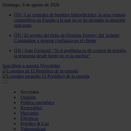
Domingo, 9 de agosto de 2026
ÓN | Las centrales de bombeo hidroeléctrico, la gran ventaja
competitiva en España a la que no se ha prestado la atención
suficiente
ÓN | El secreto del éxito de Octopus Energy: del 'pulpito'
Constantine a generar confianza en el cliente
ÓN | Joan Groizard: "Si el problema es de control de tensión,
la respuesta desde luego no es la nuclear"
Suscríbete a nuestra Newsletter
Secciones
Opinión
Política energética
Renovables
Mercados
Eléctricas
Petróleo & Gas
Videopodcast