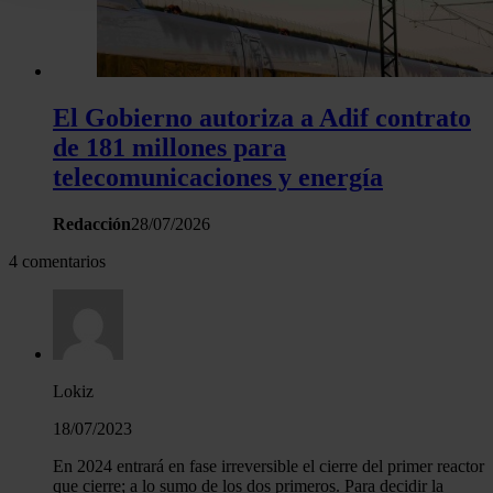
la Declaración de cookies.
Las cookies de este sitio web se usan para personalizar el c
y los anuncios, ofrecer funciones de redes sociales y analiza
El Gobierno autoriza a Adif contrato
tráfico. Además, compartimos información sobre el uso que 
sitio web con nuestros partners de redes sociales, publicida
de 181 millones para
análisis web, quienes pueden combinarla con otra informació
telecomunicaciones y energía
haya proporcionado o que hayan recopilado a partir del uso 
hecho de sus servicios.
Redacción
28/07/2026
4 comentarios
Lokiz
18/07/2023
En 2024 entrará en fase irreversible el cierre del primer reactor
que cierre; a lo sumo de los dos primeros. Para decidir la