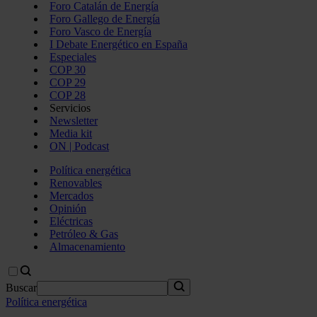
Foro Catalán de Energía
Foro Gallego de Energía
Foro Vasco de Energía
I Debate Energético en España
Especiales
COP 30
COP 29
COP 28
Servicios
Newsletter
Media kit
ON | Podcast
Política energética
Renovables
Mercados
Opinión
Eléctricas
Petróleo & Gas
Almacenamiento
Buscar
Política energética