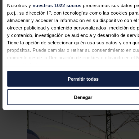
Nosotros y
nuestros 1022 socios
procesamos sus datos pe
p.ej., su dirección IP, con tecnologías como las cookies para
almacenar y acceder la información en su dispositivo con el 
ofrecer publicidad y contenido personalizados, medición de p
y contenido, investigación de audiencia y desarrollo de servi
Europa vive atrapada en una telaraña
Tiene la opción de seleccionar quién usa sus datos y con qu
de precios altos de la energía: siguen
propósitos. Puede cambiar o retirar su consentimiento en cu
por encima de los niveles previos a la
momento desde la Declaración de cookies o clicando en el 
crisis
consentimiento.
Sandra Acosta
29/07/2026
Permitir todas
Si lo permite, también quisiéramos:
Recopilar información sobre su ubicación geográfica
puede tener una precisión de varios metros
Denegar
Identificar su dispositivo analizándolo activamente p
características específicas (huellas digitales)
Obtenga más información sobre cómo se procesan sus dato
personales y establezca sus preferencias en la
sección de 
Puede cambiar o retirar su consentimiento en cualquier mo