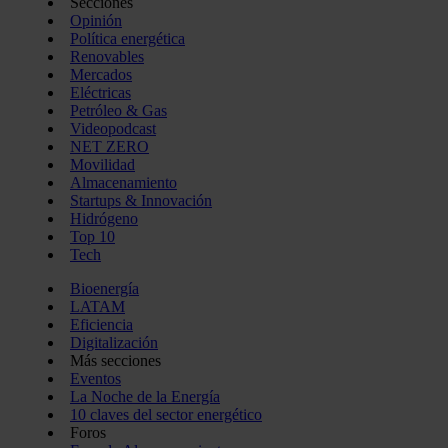
Secciones
Opinión
Política energética
Renovables
Mercados
Eléctricas
Petróleo & Gas
Videopodcast
NET ZERO
Movilidad
Almacenamiento
Startups & Innovación
Hidrógeno
Top 10
Tech
Bioenergía
LATAM
Eficiencia
Digitalización
Más secciones
Eventos
La Noche de la Energía
10 claves del sector energético
Foros