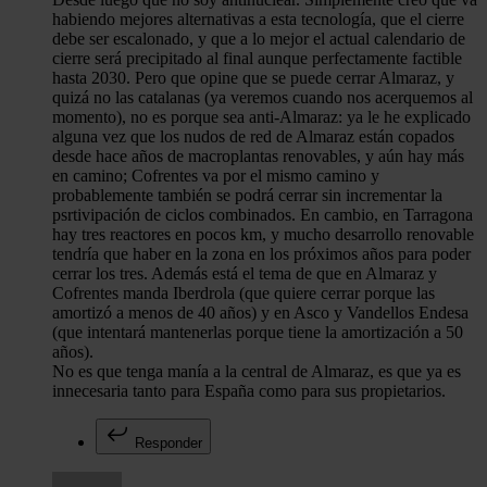
habiendo mejores alternativas a esta tecnología, que el cierre
debe ser escalonado, y que a lo mejor el actual calendario de
cierre será precipitado al final aunque perfectamente factible
hasta 2030. Pero que opine que se puede cerrar Almaraz, y
quizá no las catalanas (ya veremos cuando nos acerquemos al
momento), no es porque sea anti-Almaraz: ya le he explicado
alguna vez que los nudos de red de Almaraz están copados
desde hace años de macroplantas renovables, y aún hay más
en camino; Cofrentes va por el mismo camino y
probablemente también se podrá cerrar sin incrementar la
psrtivipación de ciclos combinados. En cambio, en Tarragona
hay tres reactores en pocos km, y mucho desarrollo renovable
tendría que haber en la zona en los próximos años para poder
cerrar los tres. Además está el tema de que en Almaraz y
Cofrentes manda Iberdrola (que quiere cerrar porque las
amortizó a menos de 40 años) y en Asco y Vandellos Endesa
(que intentará mantenerlas porque tiene la amortización a 50
años).
No es que tenga manía a la central de Almaraz, es que ya es
innecesaria tanto para España como para sus propietarios.
Responder