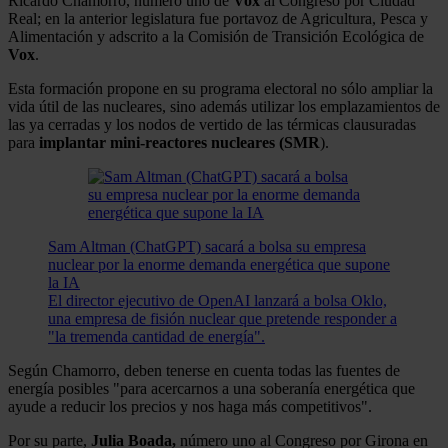
Ricardo Chamorro, número uno de
Vox
al Congreso por Ciudad
Real; en la anterior legislatura fue portavoz de Agricultura, Pesca y
Alimentación y adscrito a la Comisión de Transición Ecológica de
Vox
.
Esta formación propone en su programa electoral no sólo ampliar la
vida útil de las nucleares, sino además utilizar los emplazamientos de
las ya cerradas y los nodos de vertido de las térmicas clausuradas
para
implantar mini-reactores nucleares (SMR
).
Sam Altman (ChatGPT) sacará a bolsa su empresa
nuclear por la enorme demanda energética que supone
la IA
El director ejecutivo de OpenAI lanzará a bolsa Oklo,
una empresa de fisión nuclear que pretende responder a
"la tremenda cantidad de energía".
Según Chamorro, deben tenerse en cuenta todas las fuentes de
energía posibles "para acercarnos a una soberanía energética que
ayude a reducir los precios y nos haga más competitivos".
Por su parte,
Julia Boada,
número uno al Congreso por Girona en