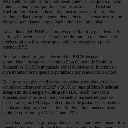
Pese a ello, se trata de "una bomba en potencia", se quiera o no se
quiera aceptar, ha asegurado la exministra socialista
Cristina
Narbona
en relación a la energía nuclear, tras recordar que los
residuos radiactivos que genera tienen efectos centenarios y son un
riesgo para el planeta, como "ya ha vivido la humanidad".
La candidata del
PSOE
al Congreso por Madrid y presidenta del
partido, ha hecho estas declaraciones durante un reciente debate
preelectoral con distintos grupos políticos, organizado por la
Agencia
EFE
.
Precisamente el programa electoral del
PSOE
insta a dar
continuidad a borrador del séptimo Plan General de Residuos
Radiactivos (PGRR) impulsado por el Gobierno en funciones y
cuya tramitación ha quedado paralizada por el adelanto electoral.
En el mismo se plantea el cierre progresivo y escalonado de las
centrales nucleares entre 2027 y 2035, en base al
Plan Nacional
Integrado de Energía y Clima (PNIEC)
recién enviado a
Bruselas;Asimismo se contemplan siete almacenes temporales
descentralizados (ATD) para el combustible gastado y los residuos
de alta actividad previo traslado definitivo a un almacenamiento
geológico profundo (AGP) allá para 2073.
Desde la derecha los grupos políticos han reiterado en el mismo foro
preelectoral organizado por
EFE
que, por motivos de demanda el