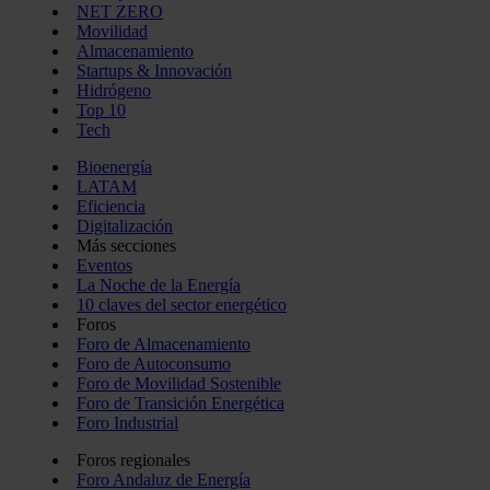
NET ZERO
Movilidad
Almacenamiento
Startups & Innovación
Hidrógeno
Top 10
Tech
Bioenergía
LATAM
Eficiencia
Digitalización
Más secciones
Eventos
La Noche de la Energía
10 claves del sector energético
Foros
Foro de Almacenamiento
Foro de Autoconsumo
Foro de Movilidad Sostenible
Foro de Transición Energética
Foro Industrial
Foros regionales
Foro Andaluz de Energía