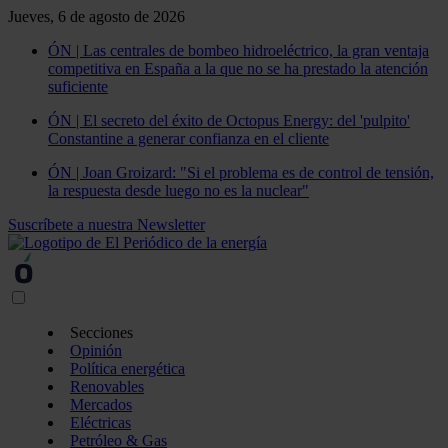
Jueves, 6 de agosto de 2026
ÓN | Las centrales de bombeo hidroeléctrico, la gran ventaja
competitiva en España a la que no se ha prestado la atención
suficiente
ÓN | El secreto del éxito de Octopus Energy: del 'pulpito'
Constantine a generar confianza en el cliente
ÓN | Joan Groizard: "Si el problema es de control de tensión,
la respuesta desde luego no es la nuclear"
Suscríbete a nuestra Newsletter
Secciones
Opinión
Política energética
Renovables
Mercados
Eléctricas
Petróleo & Gas