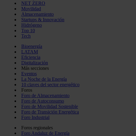
NET ZERO
Movilidad
Almacenamiento
Startups & Innovación
Hidrógeno
Top 10
Tech
Bioenergía
LATAM
Eficiencia
Digitalización
Más secciones
Eventos
La Noche de la Energía
10 claves del sector energético
Foros
Foro de Almacenamiento
Foro de Autoconsumo
Foro de Movilidad Sostenible
Foro de Transición Energética
Foro Industrial
Foros regionales
Foro Andaluz de Energía