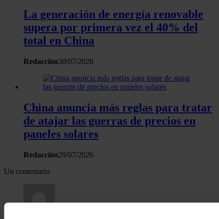
La generación de energía renovable
supera por primera vez el 40% del
total en China
Redacción
30/07/2026
China anuncia más reglas para tratar
de atajar las guerras de precios en
paneles solares
Redacción
29/07/2026
Un comentario