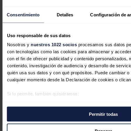
Fernando Soria
Consentimiento
Detalles
Configuración de a
18/05/2024
me interesa.
buscando generar energía para una industria aceitera.
Uso responsable de sus datos
8 megawatts.
Nosotros y
nuestros 1022 socios
procesamos sus datos pers
Responder
con tecnologías como las cookies para almacenar y acceder 
con el fin de ofrecer publicidad y contenido personalizados, 
Deja tu comentario
contenido, investigación de audiencia y desarrollo de servici
Tu dirección de correo electrónico no será publicada. Todos los
quién usa sus datos y con qué propósitos. Puede cambiar o r
campos son obligatorios
cualquier momento desde la Declaración de cookies o clican
Si lo permite, también quisiéramos:
Recopilar información sobre su ubicación geográfica 
Este sitio web está protegido por reCAPTCHA y la
Política de
varios metros
privacidad
y
Términos de servicio
de Google aplican.
Permitir todas
Identificar su dispositivo analizándolo activamente p
específicas (huellas digitales)
Enviar comentario
Obtenga más información sobre cómo se procesan sus datos