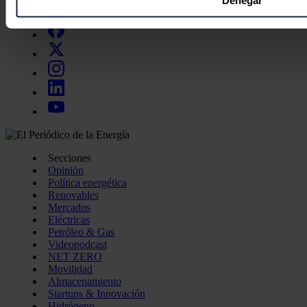
Denegar
Síguenos en redes sociales
preferencias en la
sección de datos
. Puede cambiar o retira
momento en la Declaración de cookies.
Las cookies de este sitio web se usan para personalizar el c
funciones de redes sociales y analizar el tráfico. Además, 
uso que haga del sitio web con nuestros partners de redes so
quienes pueden combinarla con otra información que les ha
recopilado a partir del uso que haya hecho de sus servicios.
Secciones
Opinión
Política energética
Renovables
Mercados
Eléctricas
Petróleo & Gas
Videopodcast
NET ZERO
Movilidad
Almacenamiento
Startups & Innovación
Hidrógeno