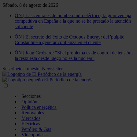
Sábado, 8 de agosto de 2026
ÓN | Las centrales de bombeo hidroeléctrico, la gran ventaja
competitiva en España a la que no se ha prestado la atención
suficiente
ÓN | El secreto del éxito de Octopus Energy: del 'pulpito'
Constantine a generar confianza en el cliente
ÓN | Joan Groizard: "Si el problema es de control de tensión,
la respuesta desde luego no es la nuclear"
Suscríbete a nuestra Newsletter
Secciones
Opinión
Política energética
Renovables
Mercados
Eléctricas
Petróleo & Gas
Videopodcast