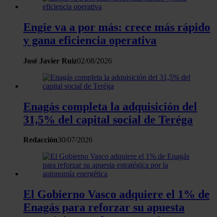
consentimiento en cualquier momento en la Declaración
de cookies.
Engie va a por más: crece más rápido
y gana eficiencia operativa
Las cookies de este sitio web se usan para personalizar
el contenido y los anuncios, ofrecer funciones de redes
José Javier Ruiz
02/08/2026
sociales y analizar el tráfico. Además, compartimos
información sobre el uso que haga del sitio web con
nuestros partners de redes sociales, publicidad y análisis
web, quienes pueden combinarla con otra información
Enagás completa la adquisición del
que les haya proporcionado o que hayan recopilado a
31,5% del capital social de Teréga
partir del uso que haya hecho de sus servicios.
Redacción
30/07/2026
El Gobierno Vasco adquiere el 1% de
Enagás para reforzar su apuesta