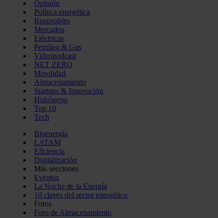
Opinión
Política energética
Renovables
Mercados
Eléctricas
Petróleo & Gas
Videopodcast
NET ZERO
Movilidad
Almacenamiento
Startups & Innovación
Hidrógeno
Top 10
Tech
Bioenergía
LATAM
Eficiencia
Digitalización
Más secciones
Eventos
La Noche de la Energía
10 claves del sector energético
Foros
Foro de Almacenamiento