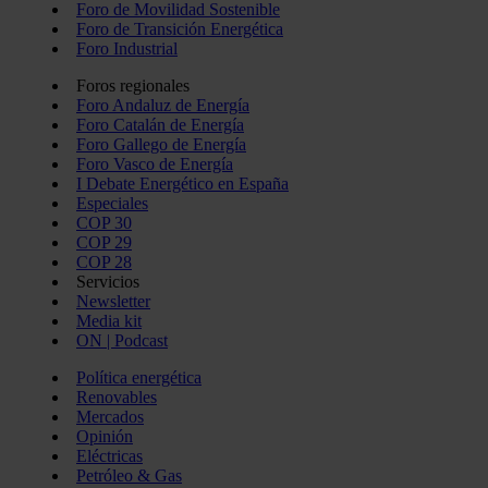
Foro de Movilidad Sostenible
Foro de Transición Energética
Foro Industrial
Foros regionales
Foro Andaluz de Energía
Foro Catalán de Energía
Foro Gallego de Energía
Foro Vasco de Energía
I Debate Energético en España
Especiales
COP 30
COP 29
COP 28
Servicios
Newsletter
Media kit
ON | Podcast
Política energética
Renovables
Mercados
Opinión
Eléctricas
Petróleo & Gas