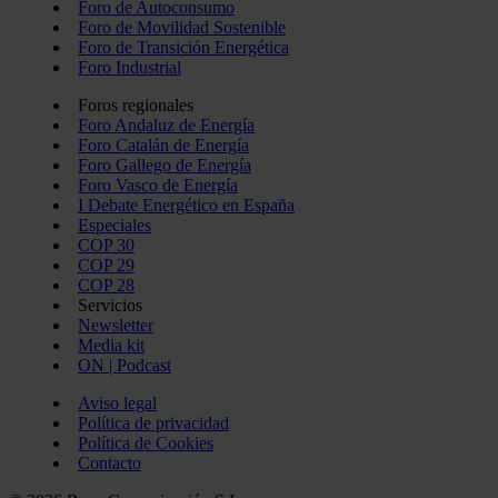
Foro de Autoconsumo
Foro de Movilidad Sostenible
Foro de Transición Energética
Foro Industrial
Foros regionales
Foro Andaluz de Energía
Foro Catalán de Energía
Foro Gallego de Energía
Foro Vasco de Energía
I Debate Energético en España
Especiales
COP 30
COP 29
COP 28
Servicios
Newsletter
Media kit
ON | Podcast
Aviso legal
Política de privacidad
Política de Cookies
Contacto