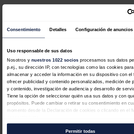
Consentimiento
Detalles
Configuración de anuncios
Uso responsable de sus datos
Nosotros y
nuestros 1022 socios
procesamos sus datos pe
p.ej., su dirección IP, con tecnologías como las cookies para
almacenar y acceder la información en su dispositivo con el 
ofrecer publicidad y contenido personalizados, medición de p
y contenido, investigación de audiencia y desarrollo de servi
Tiene la opción de seleccionar quién usa sus datos y con qu
España eleva sus previsiones de
propósitos. Puede cambiar o retirar su consentimiento en cu
capacidad en centros de datos para
momento desde la Declaración de cookies o clicando en el 
2030, según Bank of America
consentimiento.
Redacción
04/08/2026
Permitir todas
Si lo permite, también quisiéramos: