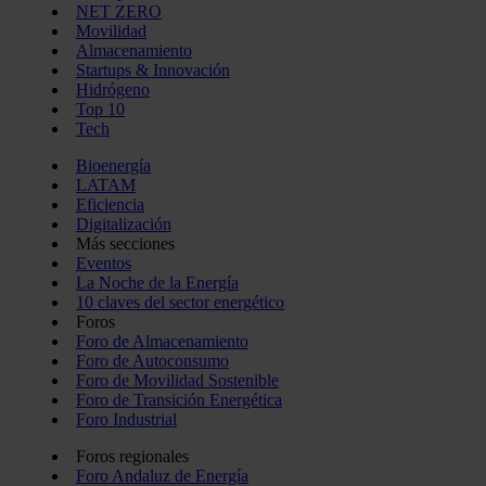
NET ZERO
Movilidad
Almacenamiento
Startups & Innovación
Hidrógeno
Top 10
Tech
Bioenergía
LATAM
Eficiencia
Digitalización
Más secciones
Eventos
La Noche de la Energía
10 claves del sector energético
Foros
Foro de Almacenamiento
Foro de Autoconsumo
Foro de Movilidad Sostenible
Foro de Transición Energética
Foro Industrial
Foros regionales
Foro Andaluz de Energía