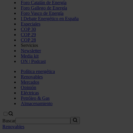
Foro Catalán de Energía
Foro Gallego de Energía
Foro Vasco de Energía
I Debate Energético en España
Especiales
COP 30
COP 29
COP 28
Servicios
Newsletter
Media kit
ON | Podcast
Política energética
Renovables
Mercados
Opinión
Eléctricas
Petróleo & Gas
Almacenamiento
Buscar
Renovables