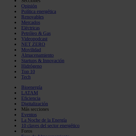
Secciones
Opinión
Política energética
Renovables
Mercados
Eléctricas
Petróleo & Gas
Videopodcast
NET ZERO
Movilidad
Almacenamiento
Startups & Innovación
Hidrógeno
Top 10
Tech
Bioenergía
LATAM
Eficiencia
Digitalización
Más secciones
Eventos
La Noche de la Energía
10 claves del sector energético
Foros