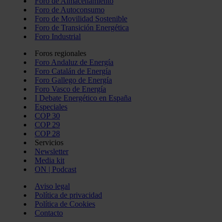
Foro de Almacenamiento
Foro de Autoconsumo
Foro de Movilidad Sostenible
Foro de Transición Energética
Foro Industrial
Foros regionales
Foro Andaluz de Energía
Foro Catalán de Energía
Foro Gallego de Energía
Foro Vasco de Energía
I Debate Energético en España
Especiales
COP 30
COP 29
COP 28
Servicios
Newsletter
Media kit
ON | Podcast
Aviso legal
Política de privacidad
Política de Cookies
Contacto