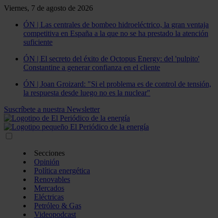
Viernes, 7 de agosto de 2026
ÓN | Las centrales de bombeo hidroeléctrico, la gran ventaja
competitiva en España a la que no se ha prestado la atención
suficiente
ÓN | El secreto del éxito de Octopus Energy: del 'pulpito'
Constantine a generar confianza en el cliente
ÓN | Joan Groizard: "Si el problema es de control de tensión,
la respuesta desde luego no es la nuclear"
Suscríbete a nuestra Newsletter
Secciones
Opinión
Política energética
Renovables
Mercados
Eléctricas
Petróleo & Gas
Videopodcast