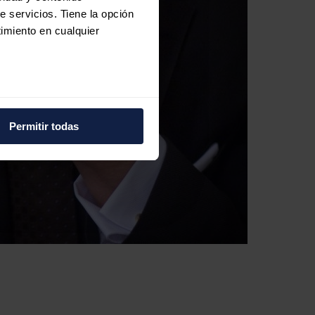
e servicios. Tiene la opción
imiento en cualquier
e varios metros
icas (huellas digitales)
Permitir todas
eferencias en la
sección de
e cookies.
 funciones de redes sociales
con nuestros partners de
ue les haya proporcionado o