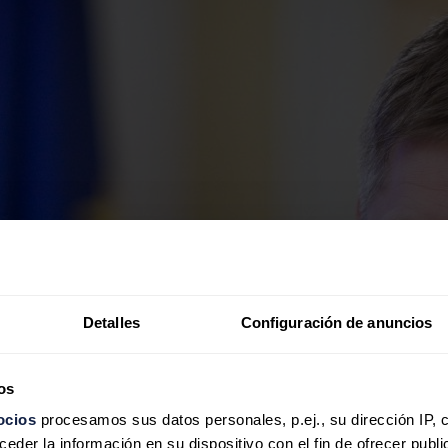
Detalles
Configuración de anuncios
os
ocios
procesamos sus datos personales, p.ej., su dirección IP, 
der la información en su dispositivo con el fin de ofrecer publi