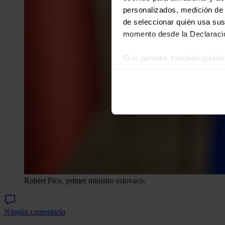
personalizados, medición de p
de seleccionar quién usa sus
momento desde la Declaració
Si lo permite, también quisi
Recopilar información
Identificar su disposi
Obtenga más información sob
datos
. Puede cambiar o reti
Las cookies de este sitio we
y analizar el tráfico. Ademá
redes sociales, publicidad y
que hayan recopilado a parti
Robert Fico, primer ministro eslovaco.
Ningún comentario