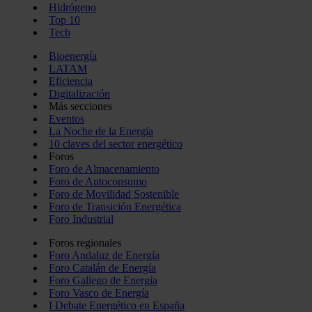
Hidrógeno
Top 10
Tech
Bioenergía
LATAM
Eficiencia
Digitalización
Más secciones
Eventos
La Noche de la Energía
10 claves del sector energético
Foros
Foro de Almacenamiento
Foro de Autoconsumo
Foro de Movilidad Sostenible
Foro de Transición Energética
Foro Industrial
Foros regionales
Foro Andaluz de Energía
Foro Catalán de Energía
Foro Gallego de Energía
Foro Vasco de Energía
I Debate Energético en España