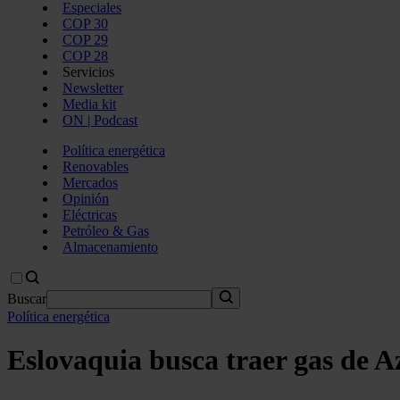
Especiales
COP 30
COP 29
COP 28
Servicios
Newsletter
Media kit
ON | Podcast
Política energética
Renovables
Mercados
Opinión
Eléctricas
Petróleo & Gas
Almacenamiento
Buscar
Política energética
Eslovaquia busca traer gas de A