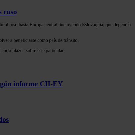
s ruso
atural ruso hasta Europa central, incluyendo Eslovaquia, que dependía
olver a beneficiarse como país de tránsito.
corto plazo" sobre este particular.
según informe CII-EY
dos