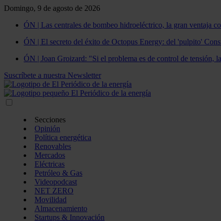
Domingo, 9 de agosto de 2026
ÓN | Las centrales de bombeo hidroeléctrico, la gran ventaja co
ÓN | El secreto del éxito de Octopus Energy: del 'pulpito' Const
ÓN | Joan Groizard: "Si el problema es de control de tensión, l
Suscríbete a nuestra Newsletter
Secciones
Opinión
Política energética
Renovables
Mercados
Eléctricas
Petróleo & Gas
Videopodcast
NET ZERO
Movilidad
Almacenamiento
Startups & Innovación