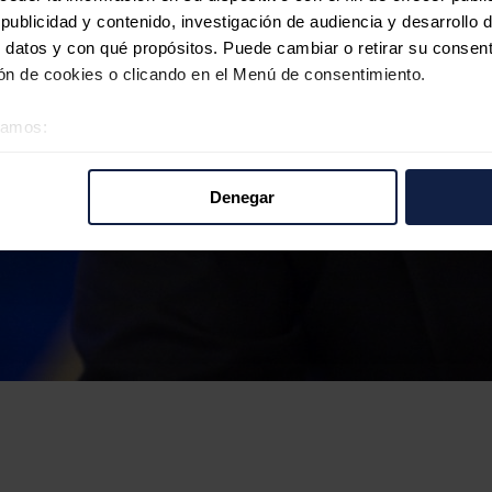
ublicidad y contenido, investigación de audiencia y desarrollo d
 datos y con qué propósitos. Puede cambiar o retirar su consent
n de cookies o clicando en el Menú de consentimiento.
éramos:
 sobre su ubicación geográfica que puede tener una precisión d
tivo analizándolo activamente para buscar características específ
Denegar
re cómo se procesan sus datos personales y establezca sus pr
rar su consentimiento en cualquier momento en la Declaración d
b se usan para personalizar el contenido y los anuncios, ofrecer
s, compartimos información sobre el uso que haga del sitio web 
 análisis web, quienes pueden combinarla con otra información q
r del uso que haya hecho de sus servicios.