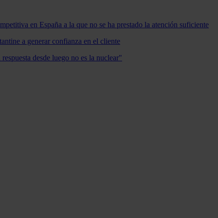
mpetitiva en España a la que no se ha prestado la atención suficiente
antine a generar confianza en el cliente
a respuesta desde luego no es la nuclear"