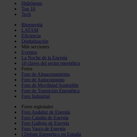
Hidrógeno
Top 10
Tech
Bioenergía
LATAM
Eficiencia
Digitalización
Más secciones
Eventos
La Noche de la Energía
10 claves del sector energético
Foros
Foro de Almacenamiento
Foro de Autoconsumo
Foro de Movilidad Sostenible
Foro de Transición Energética
Foro Industrial
Foros regionales
Foro Andaluz de Energía
Foro Catalán de Energía
Foro Gallego de Energía
Foro Vasco de Energía
I Debate Energético en España