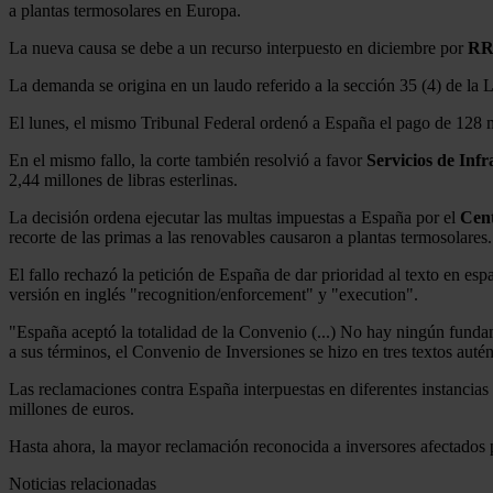
a plantas termosolares en Europa.
La nueva causa se debe a un recurso interpuesto en diciembre por
RR
La demanda se origina en un laudo referido a la sección 35 (4) de la Le
El lunes, el mismo Tribunal Federal ordenó a España el pago de 128 mil
En el mismo fallo, la corte también resolvió a favor
Servicios de In
2,44 millones de libras esterlinas.
La decisión ordena ejecutar las multas impuestas a España por el
Cent
recorte de las primas a las renovables causaron a plantas termosolares.
El fallo rechazó la petición de España de dar prioridad al texto en es
versión en inglés "recognition/enforcement" y "execution".
"España aceptó la totalidad de la Convenio (...) No hay ningún fundam
a sus términos, el Convenio de Inversiones se hizo en tres textos autént
Las reclamaciones contra España interpuestas en diferentes instancias
millones de euros.
Hasta ahora, la mayor reclamación reconocida a inversores afectados po
Noticias relacionadas