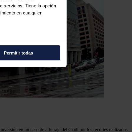
e servicios. Tiene la opción
imiento en cualquier
e varios metros
icas (huellas digitales)
Permitir todas
eferencias en la
sección de
e cookies.
 funciones de redes sociales
con nuestros partners de
ue les haya proporcionado o
nversión en un caso de arbitraje del Ciadi por los recortes realizados