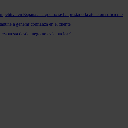
mpetitiva en España a la que no se ha prestado la atención suficiente
antine a generar confianza en el cliente
a respuesta desde luego no es la nuclear"