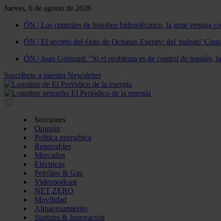
Jueves, 6 de agosto de 2026
ÓN | Las centrales de bombeo hidroeléctrico, la gran ventaja co
ÓN | El secreto del éxito de Octopus Energy: del 'pulpito' Const
ÓN | Joan Groizard: "Si el problema es de control de tensión, l
Suscríbete a nuestra Newsletter
Secciones
Opinión
Política energética
Renovables
Mercados
Eléctricas
Petróleo & Gas
Videopodcast
NET ZERO
Movilidad
Almacenamiento
Startups & Innovación