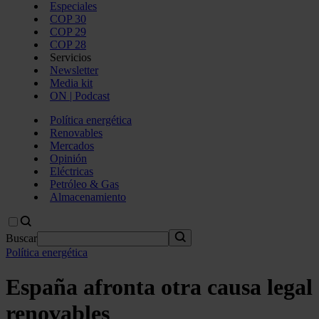
Especiales
COP 30
COP 29
COP 28
Servicios
Newsletter
Media kit
ON | Podcast
Política energética
Renovables
Mercados
Opinión
Eléctricas
Petróleo & Gas
Almacenamiento
Buscar
Política energética
España afronta otra causa legal e
renovables