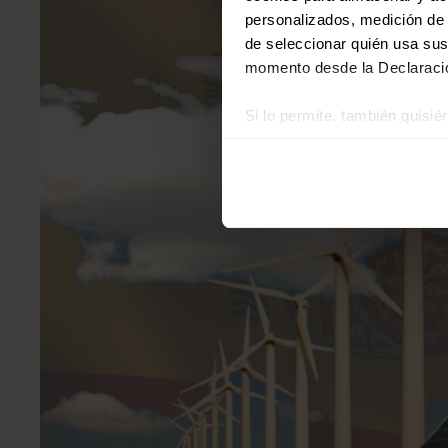
personalizados, medición de p
de seleccionar quién usa sus
momento desde la Declaració
Si lo permite, también quisi
Recopilar información
Identificar su disposi
Obtenga más información sob
datos
. Puede cambiar o reti
Las cookies de este sitio we
y analizar el tráfico. Ademá
redes sociales, publicidad y
que hayan recopilado a parti