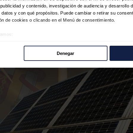
ublicidad y contenido, investigación de audiencia y desarrollo d
 datos y con qué propósitos. Puede cambiar o retirar su consent
n de cookies o clicando en el Menú de consentimiento.
éramos:
 sobre su ubicación geográfica que puede tener una precisión d
tivo analizándolo activamente para buscar características específ
Denegar
re cómo se procesan sus datos personales y establezca sus pr
rar su consentimiento en cualquier momento en la Declaración d
b se usan para personalizar el contenido y los anuncios, ofrecer
s, compartimos información sobre el uso que haga del sitio web 
 análisis web, quienes pueden combinarla con otra información q
r del uso que haya hecho de sus servicios.