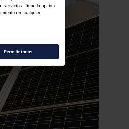
e servicios. Tiene la opción
imiento en cualquier
e varios metros
icas (huellas digitales)
Permitir todas
eferencias en la
sección de
e cookies.
 funciones de redes sociales
con nuestros partners de
ue les haya proporcionado o