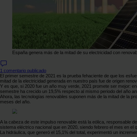
España genera más de la mitad de su electricidad con renovab
1 comentario publicado
El primer semestre de 2021 es la prueba fehaciente de que los esfuer
mitad de la electricidad generada en nuestro país fue de origen renov
Y es que, si 2020 fue un año muy verde, 2021 promete ser mejor: en
semestre ha crecido un 19,5% respecto al mismo periodo del año an
Ahora, las tecnologías renovables suponen más de la mitad de la pro
meses del año.
A la cabeza de este impulso renovable está la eólica, responsable d
sistema eléctrico nacional que en 2020, siendo febrero el mes en el q
La hidráulica, que generó el 15,1% del total, experimentó un increm