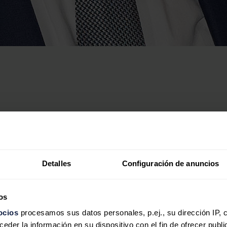
Detalles
Configuración de anuncios
os
ocios
procesamos sus datos personales, p.ej., su dirección IP, 
der la información en su dispositivo con el fin de ofrecer publi