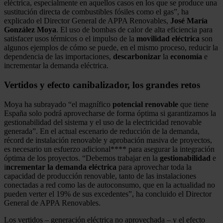
eléctrica, especialmente en aquellos casos en los que se produce una
sustitución directa de combustibles fósiles como el gas”, ha
explicado el Director General de APPA Renovables,
José María
González Moya
. El uso de bombas de calor de alta eficiencia para
satisfacer usos térmicos o el impulso de la
movilidad
eléctrica
son
algunos ejemplos de cómo se puede, en el mismo proceso, reducir la
dependencia de las importaciones,
descarbonizar
la
economía
e
incrementar la demanda eléctrica.
Vertidos y efecto canibalizador, los grandes retos
Moya ha subrayado “el magnífico
potencial renovable
que tiene
España solo podrá aprovecharse de forma óptima si garantizamos la
gestionabilidad del sistema y el uso de la electricidad renovable
generada”. En el actual escenario de reducción de la demanda,
récord de instalación renovable y aprobación masiva de proyectos,
es necesario un esfuerzo adicional**** para asegurar la integración
óptima de los proyectos. “Debemos trabajar en la
gestionabilidad
e
i
ncrementar la demanda eléctrica
para aprovechar toda la
capacidad de producción renovable, tanto de las instalaciones
conectadas a red como las de autoconsumo, que en la actualidad no
pueden verter el 19% de sus excedentes”, ha concluido el Director
General de APPA Renovables.
Los vertidos – generación eléctrica no aprovechada – y el efecto