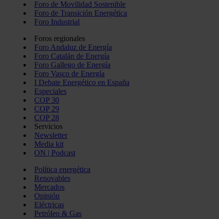
Foro de Movilidad Sostenible
Foro de Transición Energética
Foro Industrial
Foros regionales
Foro Andaluz de Energía
Foro Catalán de Energía
Foro Gallego de Energía
Foro Vasco de Energía
I Debate Energético en España
Especiales
COP 30
COP 29
COP 28
Servicios
Newsletter
Media kit
ON | Podcast
Política energética
Renovables
Mercados
Opinión
Eléctricas
Petróleo & Gas