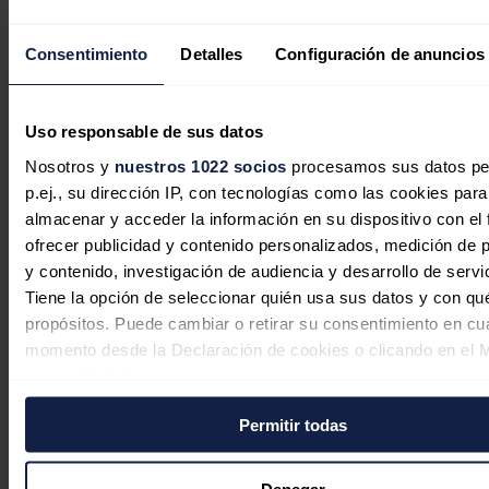
automovilístico español vuelve a
aumentar en 2025 hasta los 14,6 años
Consentimiento
Detalles
Configuración de anuncios
Redacción
06/08/2026
Uso responsable de sus datos
Nosotros y
nuestros 1022 socios
procesamos sus datos pe
p.ej., su dirección IP, con tecnologías como las cookies para
almacenar y acceder la información en su dispositivo con el 
ofrecer publicidad y contenido personalizados, medición de p
y contenido, investigación de audiencia y desarrollo de servi
Tiene la opción de seleccionar quién usa sus datos y con qu
propósitos. Puede cambiar o retirar su consentimiento en cu
momento desde la Declaración de cookies o clicando en el 
consentimiento.
Permitir todas
Si lo permite, también quisiéramos:
En defensa de la comercialización
Recopilar información sobre su ubicación geográfica
independiente: competencia, cercanía
puede tener una precisión de varios metros
Denegar