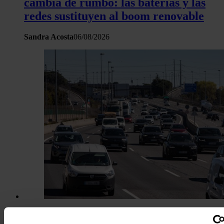
cambia de rumbo: las baterías y las
redes sustituyen al boom renovable
Sandra Acosta
06/08/2026
La edad media del parque