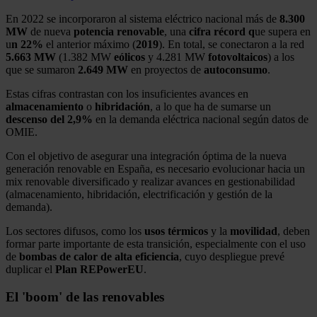
En 2022 se incorporaron al sistema eléctrico nacional más de
8.300
MW
de nueva
potencia renovable
, una
cifra récord q
ue supera en
u
n 22%
el anterior máximo (
2019
). En total, se conectaron a la red
5.663 MW
(1.382 MW
eólicos
y 4.281 MW
fotovoltaicos
) a los
que se sumaron
2.649 MW
en proyectos de
autoconsumo
.
Estas cifras contrastan con los insuficientes avances en
almacenamiento
o
hibridación
, a lo que ha de sumarse un
descenso del 2,9%
en la demanda eléctrica nacional según datos de
OMIE.
Con el objetivo de asegurar una integración óptima de la nueva
generación renovable en España, es necesario evolucionar hacia un
mix renovable diversificado y realizar avances en gestionabilidad
(almacenamiento, hibridación, electrificación y gestión de la
demanda).
Los sectores difusos, como los
usos
térmicos
y la
movilidad
, deben
formar parte importante de esta transición, especialmente con el uso
de
bombas de calor de alta eficiencia
, cuyo despliegue prevé
duplicar el
Plan REPowerEU
.
El 'boom' de las renovables