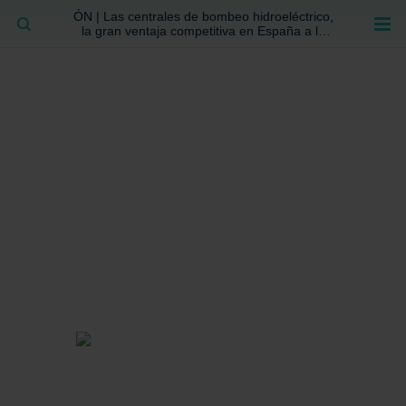
ÓN | Las centrales de bombeo hidroeléctrico,
BUSCAR
la gran ventaja competitiva en España a la
que no se ha prestado la atención suficiente