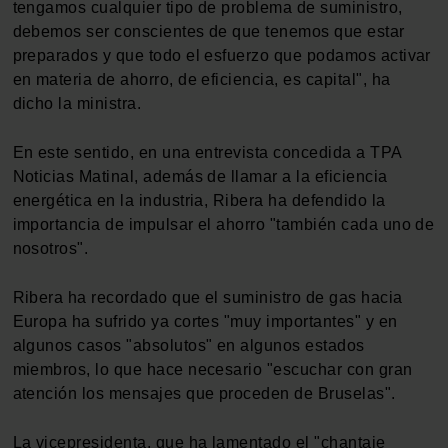
tengamos cualquier tipo de problema de suministro,
datos personales y establezca sus preferencias en la
debemos ser conscientes de que tenemos que estar
sección de datos
. Puede cambiar o retirar su
preparados y que todo el esfuerzo que podamos activar
consentimiento en cualquier momento en la Declaración
en materia de ahorro, de eficiencia, es capital", ha
de cookies.
dicho la ministra.
Las cookies de este sitio web se usan para personalizar
En este sentido, en una entrevista concedida a TPA
el contenido y los anuncios, ofrecer funciones de redes
Noticias Matinal, además de llamar a la eficiencia
sociales y analizar el tráfico. Además, compartimos
energética en la industria, Ribera ha defendido la
información sobre el uso que haga del sitio web con
importancia de impulsar el ahorro "también cada uno de
nuestros partners de redes sociales, publicidad y análisis
nosotros".
web, quienes pueden combinarla con otra información
que les haya proporcionado o que hayan recopilado a
Ribera ha recordado que el suministro de gas hacia
partir del uso que haya hecho de sus servicios.
Europa ha sufrido ya cortes "muy importantes" y en
algunos casos "absolutos" en algunos estados
miembros, lo que hace necesario "escuchar con gran
atención los mensajes que proceden de Bruselas".
La vicepresidenta, que ha lamentado el "chantaje