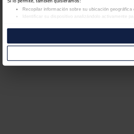
Si lo permite, también quisiéramos:
Recopilar información sobre su ubicación geográfica 
Identificar su dispositivo analizándolo activamente pa
Obtenga más información sobre cómo se procesan sus datos
retirar su consentimiento en cualquier momento en la Declar
Las cookies de este sitio web se usan para personalizar el co
Además, compartimos información sobre el uso que haga del s
pueden combinarla con otra información que les haya proporc