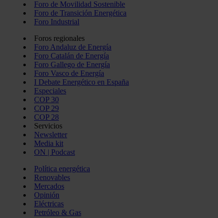
Foro de Movilidad Sostenible
Foro de Transición Energética
Foro Industrial
Foros regionales
Foro Andaluz de Energía
Foro Catalán de Energía
Foro Gallego de Energía
Foro Vasco de Energía
I Debate Energético en España
Especiales
COP 30
COP 29
COP 28
Servicios
Newsletter
Media kit
ON | Podcast
Política energética
Renovables
Mercados
Opinión
Eléctricas
Petróleo & Gas