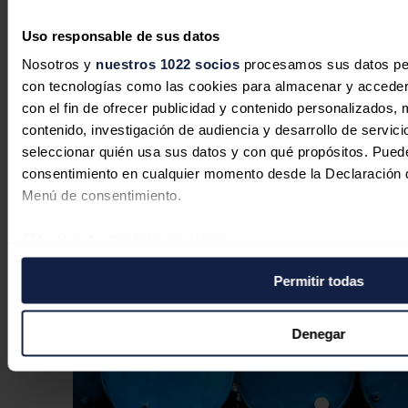
ralentiza la incorporación de nueva
capacidad
Uso responsable de sus datos
Nosotros y
nuestros 1022 socios
procesamos sus datos pers
José A. Roca
31/07/2026
con tecnologías como las cookies para almacenar y acceder 
con el fin de ofrecer publicidad y contenido personalizados, 
contenido, investigación de audiencia y desarrollo de servici
seleccionar quién usa sus datos y con qué propósitos. Puede
Tesla y Zelestra firman un PPA
consentimiento en cualquier momento desde la Declaración d
solar a largo plazo en Texas
Menú de consentimiento.
Redacción
28/07/2026
Si lo permite, también quisiéramos:
Recopilar información sobre su ubicación geográfica 
Permitir todas
de varios metros
Identificar su dispositivo analizándolo activamente p
específicas (huellas digitales)
Denegar
Obtenga más información sobre cómo se procesan sus datos
preferencias en la
sección de datos
. Puede cambiar o retira
momento en la Declaración de cookies.