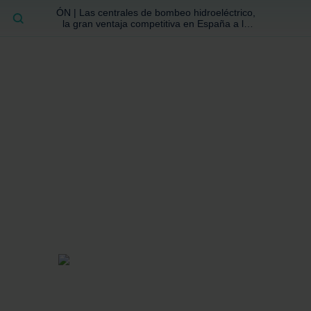
ÓN | Las centrales de bombeo hidroeléctrico,
BUSCAR
la gran ventaja competitiva en España a la
que no se ha prestado la atención suficiente