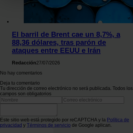
Las cookies de este sitio web se usan para personalizar el c
funciones de redes sociales y analizar el tráfico. Además, 
uso que haga del sitio web con nuestros partners de redes so
web, quienes pueden combinarla con otra información que l
El barril de Brent cae un 8,7%, a
hayan recopilado a partir del uso que haya hecho de sus serv
88,36 dólares, tras parón de
ataques entre EEUU e Irán
Redacción
27/07/2026
No hay comentarios
Deja tu comentario
Tu dirección de correo electrónico no será publicada. Todos los
campos son obligatorios
Este sitio web está protegido por reCAPTCHA y la
Política de
privacidad
y
Términos de servicio
de Google aplican.