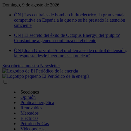
Domingo, 9 de agosto de 2026
ÓN | Las centrales de bombeo hidroeléctrico, la gran ventaja
competitiva en España a la que no se ha prestado la atención
suficiente
ÓN | El secreto del éxito de Octopus Energy: del 'pulpito'
Constantine a generar confianza en el cliente
ÓN | Joan Groizard: "Si el problema es de control de tensión,
la respuesta desde luego no es la nuclear"
Suscríbete a nuestra Newsletter
Secciones
Opinión
Política energética
Renovables
Mercados
Eléctricas
Petróleo & Gas
Videopodcast