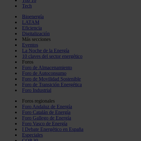
Top 10
del uso que haya hecho de sus servicios.
Tech
Bioenergía
LATAM
Eficiencia
Digitalización
Más secciones
Eventos
La Noche de la Energía
10 claves del sector energético
Foros
Foro de Almacenamiento
Foro de Autoconsumo
Foro de Movilidad Sostenible
Foro de Transición Energética
Foro Industrial
Foros regionales
Foro Andaluz de Energía
Foro Catalán de Energía
Foro Gallego de Energía
Foro Vasco de Energía
I Debate Energético en España
Especiales
COP 30