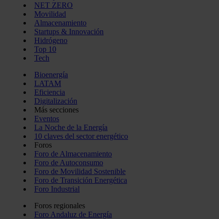
NET ZERO
Movilidad
Almacenamiento
Startups & Innovación
Hidrógeno
Top 10
Tech
Bioenergía
LATAM
Eficiencia
Digitalización
Más secciones
Eventos
La Noche de la Energía
10 claves del sector energético
Foros
Foro de Almacenamiento
Foro de Autoconsumo
Foro de Movilidad Sostenible
Foro de Transición Energética
Foro Industrial
Foros regionales
Foro Andaluz de Energía