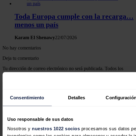
Toda Europa cumple con la recarga…
menos un país
Karam El Shenawy
22/07/2026
No hay comentarios
Deja tu comentario
Tu dirección de correo electrónico no será publicada. Todos los
campos son obligatorios
Consentimiento
Detalles
Configuración
Este sitio web está protegido por reCAPTCHA y la
Política de
privacidad
y
Términos de servicio
de Google aplican.
Uso responsable de sus datos
Enviar comentario
Nosotros y
nuestros 1022 socios
procesamos sus datos pers
Síguenos en redes sociales
tecnologías como las cookies para almacenar y acceder la in