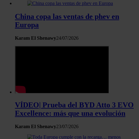
China copa las ventas de phev en
Europa
Karam El Shenawy
24/07/2026
VÍDEO| Prueba del BYD Atto 3 EVO
Excellence: más que una evolución
Karam El Shenawy
23/07/2026