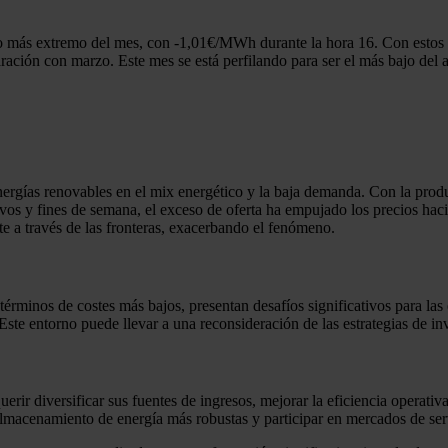
vo más extremo del mes, con -1,01€/MWh durante la hora 16. Con estos d
ión con marzo. Este mes se está perfilando para ser el más bajo del a
nergías renovables en el mix energético y la baja demanda. Con la produ
vos y fines de semana, el exceso de oferta ha empujado los precios haci
nte a través de las fronteras, exacerbando el fenómeno.
érminos de costes más bajos, presentan desafíos significativos para la
te entorno puede llevar a una reconsideración de las estrategias de inv
erir diversificar sus fuentes de ingresos, mejorar la eficiencia operativ
 almacenamiento de energía más robustas y participar en mercados de serv