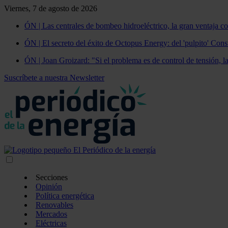
Viernes, 7 de agosto de 2026
ÓN | Las centrales de bombeo hidroeléctrico, la gran ventaja co
ÓN | El secreto del éxito de Octopus Energy: del 'pulpito' Const
ÓN | Joan Groizard: "Si el problema es de control de tensión, l
Suscríbete a nuestra Newsletter
Secciones
Opinión
Política energética
Renovables
Mercados
Eléctricas