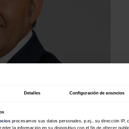
Detalles
Configuración de anuncios
os
ocios
procesamos sus datos personales, p.ej., su dirección IP, 
der la información en su dispositivo con el fin de ofrecer publi