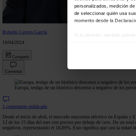
personalizados, medición de p
de seleccionar quién usa sus
momento desde la Declaració
Roberto Cavero García
Si lo permite, también quisi
19/04/2024
Recopilar información
Identificar su disposi
Compartir
Obtenga más información sob
datos
. Puede cambiar o reti
Comentar
Las cookies de este sitio we
Europa, testigo de un histórico descenso a negativo de los preci
y analizar el tráfico. Ademá
redes sociales, publicidad y
que hayan recopilado a parti
1 comentario publicado
Desde el inicio de abril, el mercado mayorista eléctrico en España y
12 de los 15 días del mes con precios por debajo de cero. De un tota
negativos, representando el 18,89%. Esto significa que casi la mitad d