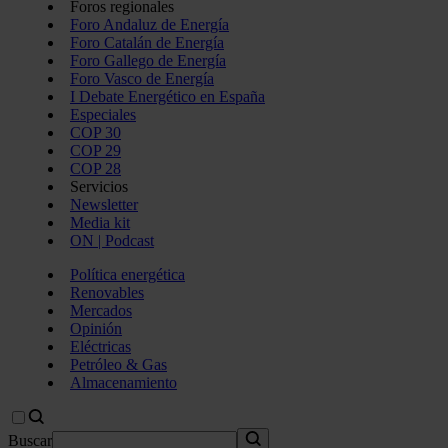
Foros regionales
Foro Andaluz de Energía
Foro Catalán de Energía
Foro Gallego de Energía
Foro Vasco de Energía
I Debate Energético en España
Especiales
COP 30
COP 29
COP 28
Servicios
Newsletter
Media kit
ON | Podcast
Política energética
Renovables
Mercados
Opinión
Eléctricas
Petróleo & Gas
Almacenamiento
Buscar