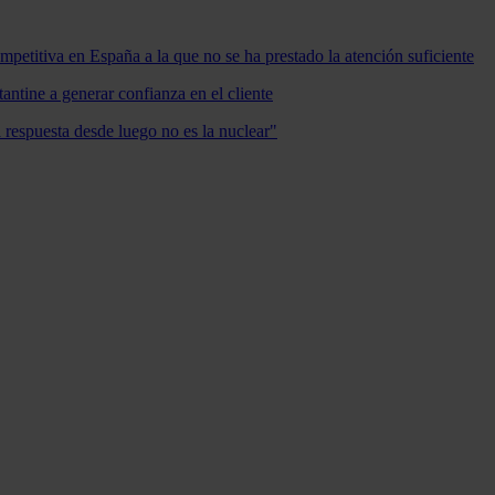
mpetitiva en España a la que no se ha prestado la atención suficiente
antine a generar confianza en el cliente
a respuesta desde luego no es la nuclear"