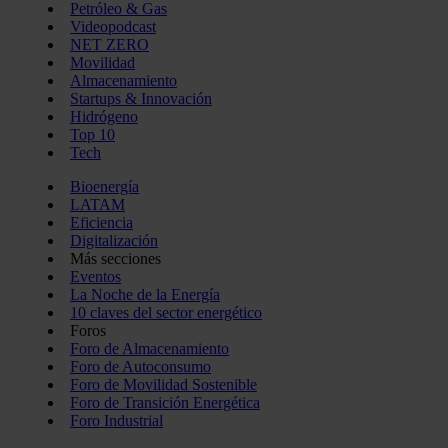
Petróleo & Gas
Videopodcast
NET ZERO
Movilidad
Almacenamiento
Startups & Innovación
Hidrógeno
Top 10
Tech
Bioenergía
LATAM
Eficiencia
Digitalización
Más secciones
Eventos
La Noche de la Energía
10 claves del sector energético
Foros
Foro de Almacenamiento
Foro de Autoconsumo
Foro de Movilidad Sostenible
Foro de Transición Energética
Foro Industrial