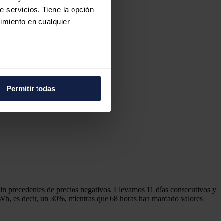
e servicios. Tiene la opción
imiento en cualquier
e varios metros
icas (huellas digitales)
Permitir todas
eferencias en la
sección de
e cookies.
 funciones de redes sociales
con nuestros partners de
ue les haya proporcionado o
sin precedentes de precios negativos. Llevamos 11 días consecutivos y
MWh, es decir, un 30%, mientras que 68 horas han marcado valores