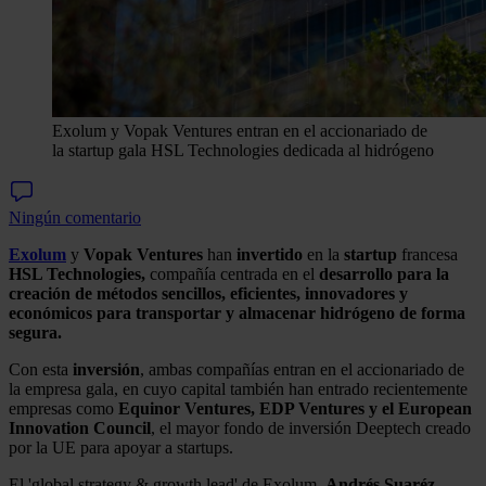
Exolum y Vopak Ventures entran en el accionariado de
la startup gala HSL Technologies dedicada al hidrógeno
Ningún comentario
Exolum
y
Vopak
Ventures
han
invertido
en la
startup
francesa
HSL Technologies,
compañía centrada en el
desarrollo para la
creación de métodos sencillos, eficientes, innovadores y
económicos para transportar y almacenar hidrógeno de forma
segura.
Con esta
inversión
, ambas compañías entran en el accionariado de
la empresa gala, en cuyo capital también han entrado recientemente
empresas como
Equinor Ventures, EDP Ventures y el European
Innovation Council
, el mayor fondo de inversión Deeptech creado
por la UE para apoyar a startups.
El 'global strategy & growth lead' de Exolum,
Andrés Suaréz,