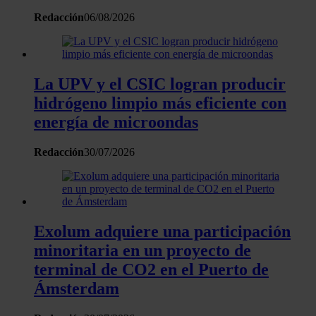
Las cookies de este sitio web se usan para personalizar el
Redacción
06/08/2026
contenido y los anuncios, ofrecer funciones de redes sociale
analizar el tráfico. Además, compartimos información sobre 
uso que haga del sitio web con nuestros partners de redes
sociales, publicidad y análisis web, quienes pueden combina
La UPV y el CSIC logran producir
con otra información que les haya proporcionado o que haya
hidrógeno limpio más eficiente con
recopilado a partir del uso que haya hecho de sus servicios.
energía de microondas
Redacción
30/07/2026
Exolum adquiere una participación
minoritaria en un proyecto de
terminal de CO2 en el Puerto de
Ámsterdam