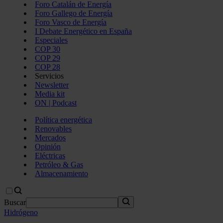
Foro Catalán de Energía
Foro Gallego de Energía
Foro Vasco de Energía
I Debate Energético en España
Especiales
COP 30
COP 29
COP 28
Servicios
Newsletter
Media kit
ON | Podcast
Política energética
Renovables
Mercados
Opinión
Eléctricas
Petróleo & Gas
Almacenamiento
Buscar
Hidrógeno