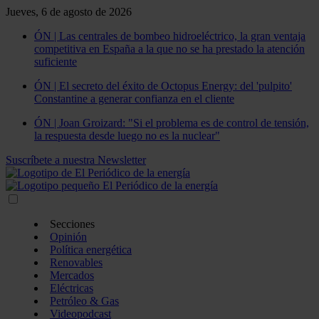
Jueves, 6 de agosto de 2026
ÓN | Las centrales de bombeo hidroeléctrico, la gran ventaja
competitiva en España a la que no se ha prestado la atención
suficiente
ÓN | El secreto del éxito de Octopus Energy: del 'pulpito'
Constantine a generar confianza en el cliente
ÓN | Joan Groizard: "Si el problema es de control de tensión,
la respuesta desde luego no es la nuclear"
Suscríbete a nuestra Newsletter
Secciones
Opinión
Política energética
Renovables
Mercados
Eléctricas
Petróleo & Gas
Videopodcast