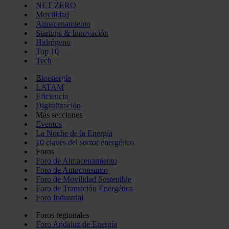
NET ZERO
Movilidad
Almacenamiento
Startups & Innovación
Hidrógeno
Top 10
Tech
Bioenergía
LATAM
Eficiencia
Digitalización
Más secciones
Eventos
La Noche de la Energía
10 claves del sector energético
Foros
Foro de Almacenamiento
Foro de Autoconsumo
Foro de Movilidad Sostenible
Foro de Transición Energética
Foro Industrial
Foros regionales
Foro Andaluz de Energía