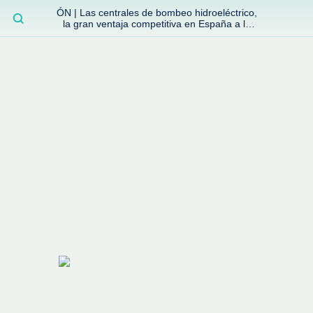
ÓN | Las centrales de bombeo hidroeléctrico,
BUSCAR
la gran ventaja competitiva en España a la
que no se ha prestado la atención suficiente