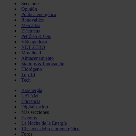
Secciones
Opinión
Política energética
Renovables
Mercados
Eléctricas
Petróleo & Gas
Videopodcast
NET ZERO
Movilidad
Almacenamiento
Startups & Innovación
Hidrógeno
Top 10
Tech
Bioenergía
LATAM
Eficiencia
Digitalización
Más secciones
Eventos
La Noche de la Energía
10 claves del sector energético
Foros