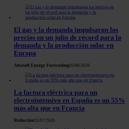
sección de datos
. Puede cambiar o retirar su
consentimiento en cualquier momento en la Declaración
de cookies.
El gas y la demanda impulsaron los
Las cookies de este sitio web se usan para personalizar
precios en un julio de récord para la
el contenido y los anuncios, ofrecer funciones de redes
demanda y la producción solar en
sociales y analizar el tráfico. Además, compartimos
información sobre el uso que haga del sitio web con
Europa
nuestros partners de redes sociales, publicidad y análisis
web, quienes pueden combinarla con otra información
Aleasoft Energy Forecasting
05/08/2026
que les haya proporcionado o que hayan recopilado a
partir del uso que haya hecho de sus servicios.
La factura eléctrica para un
electrointensivo en España es un 55%
más alta que en Francia
Redacción
31/07/2026