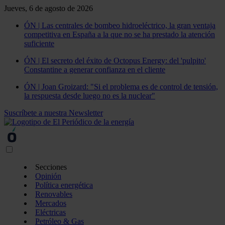
Jueves, 6 de agosto de 2026
ÓN | Las centrales de bombeo hidroeléctrico, la gran ventaja
competitiva en España a la que no se ha prestado la atención
suficiente
ÓN | El secreto del éxito de Octopus Energy: del 'pulpito'
Constantine a generar confianza en el cliente
ÓN | Joan Groizard: "Si el problema es de control de tensión,
la respuesta desde luego no es la nuclear"
Suscríbete a nuestra Newsletter
Secciones
Opinión
Política energética
Renovables
Mercados
Eléctricas
Petróleo & Gas