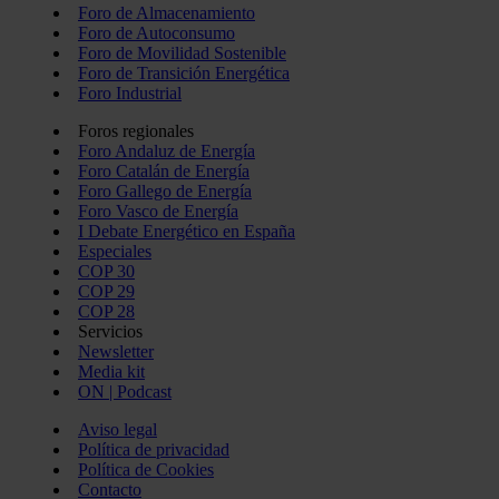
Foro de Almacenamiento
Foro de Autoconsumo
Foro de Movilidad Sostenible
Foro de Transición Energética
Foro Industrial
Foros regionales
Foro Andaluz de Energía
Foro Catalán de Energía
Foro Gallego de Energía
Foro Vasco de Energía
I Debate Energético en España
Especiales
COP 30
COP 29
COP 28
Servicios
Newsletter
Media kit
ON | Podcast
Aviso legal
Política de privacidad
Política de Cookies
Contacto