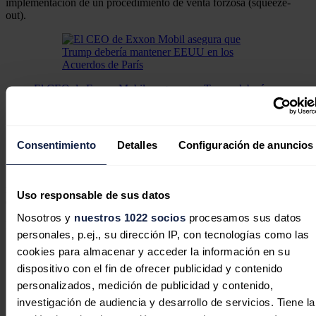
implementación de un procedimiento de venta forzosa (squeeze-
out).
El CEO de Exxon Mobil asegura que Trump debería
mantener EEUU en los Acuerdos de París
Una segunda salida de EEUU de esos acuerdos de
París crearía incertidumbre y podría confundir los
esfuerzos globales para detener los peores efectos del
Consentimiento
Detalles
Configuración de anuncios
cambio climático.
"Este es un momento crucial para North Atlantic, ya que reforzamos
nuestra presencia transatlántica", declaró
Ted
Lomond
, presidente y
Uso responsable de sus datos
consejero delegado de North Atlantic,
Nosotros y
nuestros 1022 socios
procesamos sus datos
Noticias relacionadas
personales, p.ej., su dirección IP, con tecnologías como las
cookies para almacenar y acceder la información en su
dispositivo con el fin de ofrecer publicidad y contenido
personalizados, medición de publicidad y contenido,
Los Entrecanales Franco venden un
investigación de audiencia y desarrollo de servicios. Tiene la