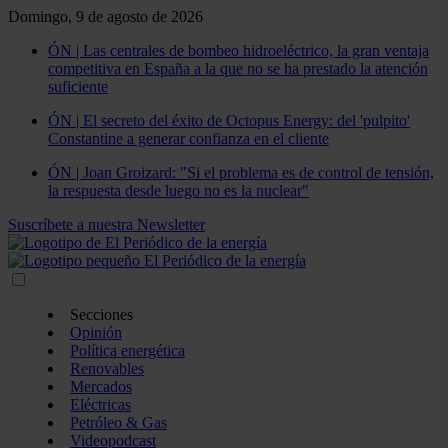
Domingo, 9 de agosto de 2026
ÓN | Las centrales de bombeo hidroeléctrico, la gran ventaja
competitiva en España a la que no se ha prestado la atención
suficiente
ÓN | El secreto del éxito de Octopus Energy: del 'pulpito'
Constantine a generar confianza en el cliente
ÓN | Joan Groizard: "Si el problema es de control de tensión,
la respuesta desde luego no es la nuclear"
Suscríbete a nuestra Newsletter
Secciones
Opinión
Política energética
Renovables
Mercados
Eléctricas
Petróleo & Gas
Videopodcast