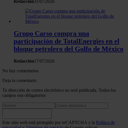
Redacción
31/07/2026
sociales, publicidad y análisis web, quienes pueden combina
con otra información que les haya proporcionado o que haya
recopilado a partir del uso que haya hecho de sus servicios.
Grupo Carso compra una
participación de TotalEnergies en el
bloque petrolero del Golfo de México
Redacción
17/07/2026
No hay comentarios
Deja tu comentario
Tu dirección de correo electrónico no será publicada. Todos los
campos son obligatorios
Este sitio web está protegido por reCAPTCHA y la
Política de
privacidad
y
Términos de servicio
de Google aplican.