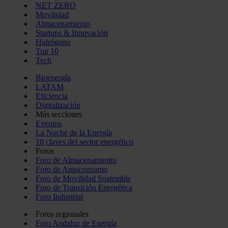
NET ZERO
Movilidad
Almacenamiento
Startups & Innovación
Hidrógeno
Top 10
Tech
Bioenergía
LATAM
Eficiencia
Digitalización
Más secciones
Eventos
La Noche de la Energía
10 claves del sector energético
Foros
Foro de Almacenamiento
Foro de Autoconsumo
Foro de Movilidad Sostenible
Foro de Transición Energética
Foro Industrial
Foros regionales
Foro Andaluz de Energía