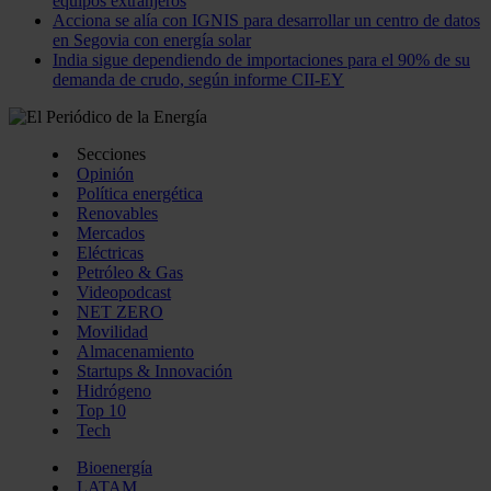
equipos extranjeros
Acciona se alía con IGNIS para desarrollar un centro de datos
en Segovia con energía solar
India sigue dependiendo de importaciones para el 90% de su
demanda de crudo, según informe CII-EY
Secciones
Opinión
Política energética
Renovables
Mercados
Eléctricas
Petróleo & Gas
Videopodcast
NET ZERO
Movilidad
Almacenamiento
Startups & Innovación
Hidrógeno
Top 10
Tech
Bioenergía
LATAM