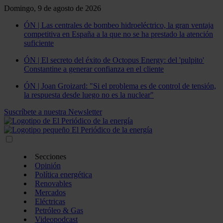
Domingo, 9 de agosto de 2026
ÓN | Las centrales de bombeo hidroeléctrico, la gran ventaja
competitiva en España a la que no se ha prestado la atención
suficiente
ÓN | El secreto del éxito de Octopus Energy: del 'pulpito'
Constantine a generar confianza en el cliente
ÓN | Joan Groizard: "Si el problema es de control de tensión,
la respuesta desde luego no es la nuclear"
Suscríbete a nuestra Newsletter
Secciones
Opinión
Política energética
Renovables
Mercados
Eléctricas
Petróleo & Gas
Videopodcast