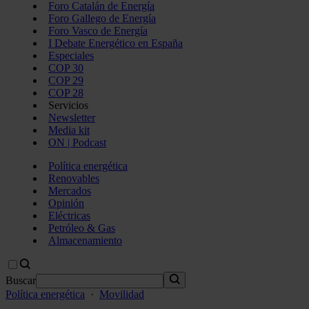
Foro Catalán de Energía
Foro Gallego de Energía
Foro Vasco de Energía
I Debate Energético en España
Especiales
COP 30
COP 29
COP 28
Servicios
Newsletter
Media kit
ON | Podcast
Política energética
Renovables
Mercados
Opinión
Eléctricas
Petróleo & Gas
Almacenamiento
Buscar
Política energética
·
Movilidad