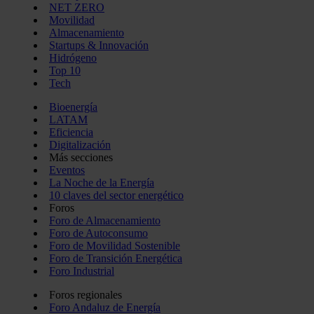
NET ZERO
Movilidad
Almacenamiento
Startups & Innovación
Hidrógeno
Top 10
Tech
Bioenergía
LATAM
Eficiencia
Digitalización
Más secciones
Eventos
La Noche de la Energía
10 claves del sector energético
Foros
Foro de Almacenamiento
Foro de Autoconsumo
Foro de Movilidad Sostenible
Foro de Transición Energética
Foro Industrial
Foros regionales
Foro Andaluz de Energía