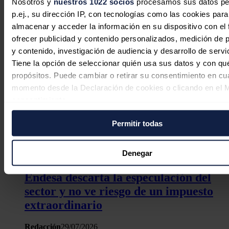
Nosotros y
nuestros 1022 socios
procesamos sus datos pe
p.ej., su dirección IP, con tecnologías como las cookies para
almacenar y acceder la información en su dispositivo con el 
ofrecer publicidad y contenido personalizados, medición de p
y contenido, investigación de audiencia y desarrollo de servi
Tiene la opción de seleccionar quién usa sus datos y con qu
propósitos. Puede cambiar o retirar su consentimiento en cu
EEUU exportó en mayo combustible
momento desde la Declaración de cookies o clicando en el 
por 24 millones de dólares al sector
consentimiento.
privado cubano
Permitir todas
Si lo permite, también quisiéramos:
Redacción
30/07/2026
Recopilar información sobre su ubicación geográfica
puede tener una precisión de varios metros
Denegar
Identificar su dispositivo analizándolo activamente p
Endesa descarta la especulación del
características específicas (huellas digitales)
sector y no ve riesgo de un impuesto
Obtenga más información sobre cómo se procesan sus dato
personales y establezca sus preferencias en la
sección de 
extraordinario
Puede cambiar o retirar su consentimiento en cualquier mo
la Declaración de cookies.
Redacción
29/07/2026