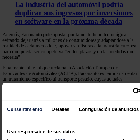
La industria del automóvil podría
duplicar sus ingresos por inversiones
en software en la próxima década
Además, Faconauto pide apostar por la neutralidad tecnológica,
evitando dejar atrás a millones de consumidores y adaptándose a la
realidad de cada mercado, y apoyar sin fisuras a la industria europea
para que pueda ser competitiva "en los plazos y en las medidas que
necesita".
Finalmente, al igual que reclama la Asociación Europea de
Fabricantes de Automóviles (ACEA), Faconauto es partidaria de dar
un tratamiento específico al transporte pesado, cuyas actuales
exigencias regulatorias resultan inviables sin medidas diferenciadas.
Noticias relacionadas
Consentimiento
Detalles
Configuración de anuncios
Uso responsable de sus datos