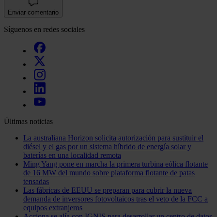
Enviar comentario
Síguenos en redes sociales
Últimas noticias
La australiana Horizon solicita autorización para sustituir el
diésel y el gas por un sistema híbrido de energía solar y
baterías en una localidad remota
Ming Yang pone en marcha la primera turbina eólica flotante
de 16 MW del mundo sobre plataforma flotante de patas
tensadas
Las fábricas de EEUU se preparan para cubrir la nueva
demanda de inversores fotovoltaicos tras el veto de la FCC a
equipos extranjeros
Acciona se alía con IGNIS para desarrollar un centro de datos