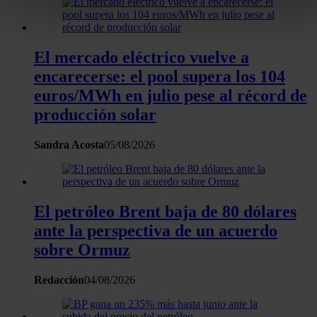
buscar características específicas (huellas digitales)
Obtenga más información sobre cómo se procesan sus dato
personales y establezca sus preferencias en la
sección de
El mercado eléctrico vuelve a
datos
. Puede cambiar o retirar su consentimiento en cualqui
encarecerse: el pool supera los 104
momento en la Declaración de cookies.
euros/MWh en julio pese al récord de
Las cookies de este sitio web se usan para personalizar el
producción solar
contenido y los anuncios, ofrecer funciones de redes sociale
Sandra Acosta
05/08/2026
analizar el tráfico. Además, compartimos información sobre 
uso que haga del sitio web con nuestros partners de redes
sociales, publicidad y análisis web, quienes pueden combina
con otra información que les haya proporcionado o que haya
El petróleo Brent baja de 80 dólares
recopilado a partir del uso que haya hecho de sus servicios.
ante la perspectiva de un acuerdo
sobre Ormuz
Redacción
04/08/2026