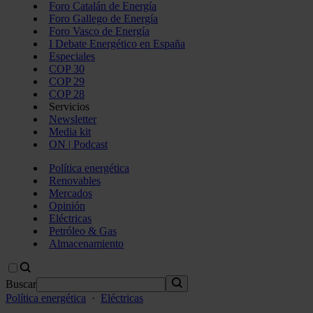
Foro Catalán de Energía
Foro Gallego de Energía
Foro Vasco de Energía
I Debate Energético en España
Especiales
COP 30
COP 29
COP 28
Servicios
Newsletter
Media kit
ON | Podcast
Política energética
Renovables
Mercados
Opinión
Eléctricas
Petróleo & Gas
Almacenamiento
Buscar
Política energética
·
Eléctricas