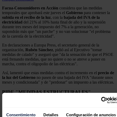
Facua-Consumidores en Acción
considera que las medidas
temporales que aprobará este jueves el
Gobierno
para contener la
subida en el recibo de la luz
, con la
bajada del IVA de la
electricidad
del 21% al 10% hasta final de año y la suspensión
durante tres meses del impuesto del 7% a la generación, no
supondrán más que "un parche" y no van solucionar "el problema
de la carestía de la electricidad".
En declaraciones a Europa Press, el secretario general de la
organización,
Rubén Sánchez
, pidió así al Ejecutivo "tomar
medidas de calado" y aseguró que "da la sensación de que el PSOE
está frenando medidas, que no quiere o no se atreve a poner en
marcha, contra el oligopolio de las eléctricas".
Así, lamentó que estas medidas contra el incremento en el
precio de
la luz del Gobierno
no pasen de una bajada del IVA "durante unos
meses y condicionada" y de "perdonar" un impuesto a las eléctricas.
PIDE "MEDIDAS ESTRUCTURALES"
Por ello, pidió acometer "medidas estructurales", como un cambio
en el modelo de
subastas marginalistas del 'pool' eléctrico
con el
fin de "acabar con la especulación o el beneficio que injustamente
Consentimiento
Detalles
Configuración de anuncios
reciben ciertas eléctricas con tecnologías de generación