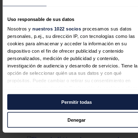
extraordinariamente caras".
Respecto al IVA, abogó por una bajada no solo temporal, sino "para
Uso responsable de sus datos
siempre", y acometiendo una reforma impositiva en España, de
manera que "las rentas más altas y las economías con mayores
Nosotros y
nuestros 1022 socios
procesamos sus datos
beneficios sean las que asuman el dinero que se deje de recaudar de
personales, p.ej., su dirección IP, con tecnologías como las
forma perenne bajando el IVA".
cookies para almacenar y acceder la información en su
De esta manera, indicó que estas medidas que aprobará el
Consejo
dispositivo con el fin de ofrecer publicidad y contenido
de Ministros
"no van a resolver el problema", y tan solo van a
personalizados, medición de publicidad y contenido,
hacer "aparentar" temporalmente que el recibo no sube tanto.
investigación de audiencia y desarrollo de servicios. Tiene la
Noticias relacionadas
opción de seleccionar quién usa sus datos y con qué
propósitos. Puede cambiar o retirar su consentimiento en
cualquier momento desde la Declaración de cookies o clica
en el Menú de consentimiento.
En defensa de la comercialización
Permitir todas
independiente: competencia, cercanía
Si lo permite, también quisiéramos:
y rigor
Recopilar información sobre su ubicación geográfica
Denegar
puede tener una precisión de varios metros
Javier Colón
05/08/2026
Identificar su dispositivo analizándolo activamente pa