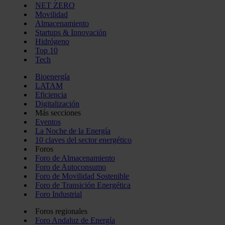
NET ZERO
Movilidad
Almacenamiento
Startups & Innovación
Hidrógeno
Top 10
Tech
Bioenergía
LATAM
Eficiencia
Digitalización
Más secciones
Eventos
La Noche de la Energía
10 claves del sector energético
Foros
Foro de Almacenamiento
Foro de Autoconsumo
Foro de Movilidad Sostenible
Foro de Transición Energética
Foro Industrial
Foros regionales
Foro Andaluz de Energía