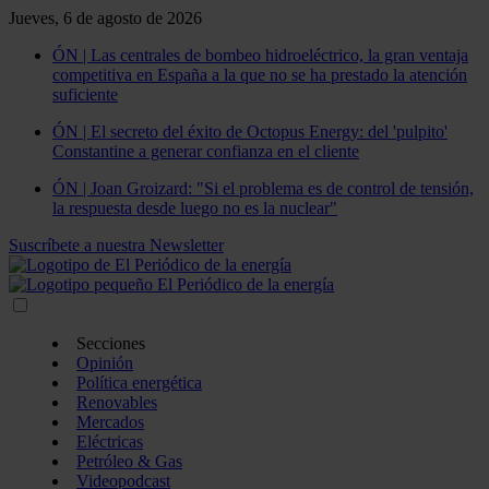
Jueves, 6 de agosto de 2026
ÓN | Las centrales de bombeo hidroeléctrico, la gran ventaja
competitiva en España a la que no se ha prestado la atención
suficiente
ÓN | El secreto del éxito de Octopus Energy: del 'pulpito'
Constantine a generar confianza en el cliente
ÓN | Joan Groizard: "Si el problema es de control de tensión,
la respuesta desde luego no es la nuclear"
Suscríbete a nuestra Newsletter
Secciones
Opinión
Política energética
Renovables
Mercados
Eléctricas
Petróleo & Gas
Videopodcast