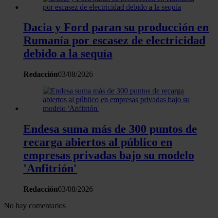
información sobre el uso que haga del sitio web con
nuestros partners de redes sociales, publicidad y análisis
web, quienes pueden combinarla con otra información
Dacia y Ford paran su producción en
que les haya proporcionado o que hayan recopilado a
Rumanía por escasez de electricidad
partir del uso que haya hecho de sus servicios.
debido a la sequía
Redacción
03/08/2026
Endesa suma más de 300 puntos de
recarga abiertos al público en
empresas privadas bajo su modelo
'Anfitrión'
Redacción
03/08/2026
No hay comentarios