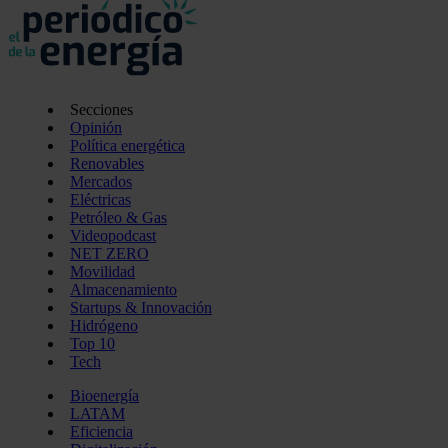
Secciones
Opinión
Política energética
Renovables
Mercados
Eléctricas
Petróleo & Gas
Videopodcast
NET ZERO
Movilidad
Almacenamiento
Startups & Innovación
Hidrógeno
Top 10
Tech
Bioenergía
LATAM
Eficiencia