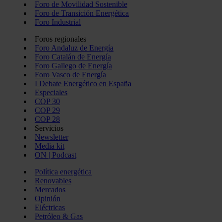
Foro de Movilidad Sostenible
Foro de Transición Energética
Foro Industrial
Foros regionales
Foro Andaluz de Energía
Foro Catalán de Energía
Foro Gallego de Energía
Foro Vasco de Energía
I Debate Energético en España
Especiales
COP 30
COP 29
COP 28
Servicios
Newsletter
Media kit
ON | Podcast
Política energética
Renovables
Mercados
Opinión
Eléctricas
Petróleo & Gas